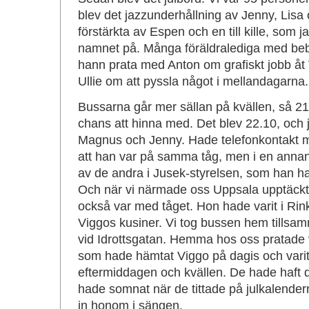
blev det jazzunderhållning av Jenny, Lisa
förstärkta av Espen och en till kille, som 
namnet på. Många föräldralediga med bebi
hann prata med Anton om grafiskt jobb åt
Ullie om att pyssla något i mellandagarna.
Bussarna går mer sällan på kvällen, så 21
chans att hinna med. Det blev 22.10, och 
Magnus och Jenny. Hade telefonkontakt m
att han var på samma tåg, men i en anna
av de andra i Jusek-styrelsen, som han ha
Och när vi närmade oss Uppsala upptäck
också var med tåget. Hon hade varit i Ri
Viggos kusiner. Vi tog bussen hem tills
vid Idrottsgatan. Hemma hos oss pratade v
som hade hämtat Viggo på dagis och var
eftermiddagen och kvällen. De hade haft d
hade somnat när de tittade på julkalender
in honom i sängen.