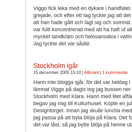
Viggo fick leka med en dykare i handfatet
grejade, och efter ett tag tyckte jag att det
att han hade gått och lagt sig och somnat
var fullt koncentrerad med att ha haft ut all
mycket tandkräm och helosansalva i vattne
Jag tyckte det var sådär.
Stockholm igår
15 december 2005 15:10 |
Allmänt
|
1 kommentar
Hann inte blogga igår, för det var heldag 
lämnat Viggo på dagis tog jag bussen ner p
Stockholm med Klara. Hann med litet affä
begav jag mig till Kulturhuset. Köpte en julk
Designtorget. Innan jag skulle luncha med
jag passa på att byta blöja på Klara. Det 
det var låst, så jag bytte blöja på henne uta