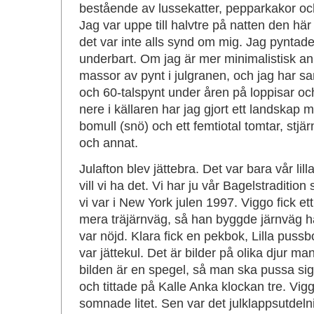
bestående av lussekatter, pepparkakor och
Jag var uppe till halvtre på natten den här 
det var inte alls synd om mig. Jag pyntade
underbart. Om jag är mer minimalistisk ann
massor av pynt i julgranen, och jag har s
och 60-talspynt under åren på loppisar oc
nere i källaren har jag gjort ett landskap
bomull (snö) och ett femtiotal tomtar, stjär
och annat.
Julafton blev jättebra. Det var bara vår li
vill vi ha det. Vi har ju vår Bagelstraditio
vi var i New York julen 1997. Viggo fick 
mera träjärnväg, så han byggde järnväg hä
var nöjd. Klara fick en pekbok, Lilla puss
var jättekul. Det är bilder på olika djur m
bilden är en spegel, så man ska pussa sig sj
och tittade på Kalle Anka klockan tre. Viggo
somnade litet. Sen var det julklappsutdeln