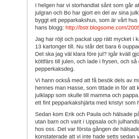
I helgen har vi storhandlat sånt som går at
julgran och Bo har gjort en del av sina ju
byggt ett pepparkakshus, som är vårt hus i
hans blogg:
http://bstr.blogsome.com/200
Jag har röjt och packat upp rätt mycket i kä
13 kartonger till. Nu står det bara 6 oupp
Det ska jag väl klara före jul? Igår kväll gj
köttfärs till julen, och lade i frysen, och s
pepperkaksdeg.
Vi hann också med att få besök dels av m
hennes man Hasse, som tittade in för att 
julklapp som skulle till mamma och papp
ett fint pepparkakshjärta med kristyr som 
Sedan kom Erik och Paula och hälsade på
utan barn och varit i Uppsala och julhandl
hos oss. Det var första gången de hälsade 
konstaterade att vi inte hade setts sedan