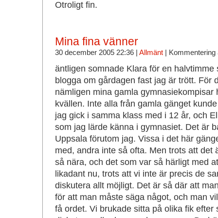
Otroligt fin.
Mina fina vänner
30 december 2005 22:36 |
Allmänt
|
Kommentering 
äntligen somnade Klara för en halvtimme 
blogga om gårdagen fast jag är trött. För 
nämligen mina gamla gymnasiekompisar h
kvällen. Inte alla från gamla gänget ku
jag gick i samma klass med i 12 år, och E
som jag lärde känna i gymnasiet. Det är b
Uppsala förutom jag. Vissa i det här gänge
med, andra inte så ofta. Men trots att det 
så nära, och det som var så härligt med att
likadant nu, trots att vi inte är precis de s
diskutera allt möjligt. Det är så där att m
för att man måste säga något, och man vil
få ordet. Vi brukade sitta på olika fik efte