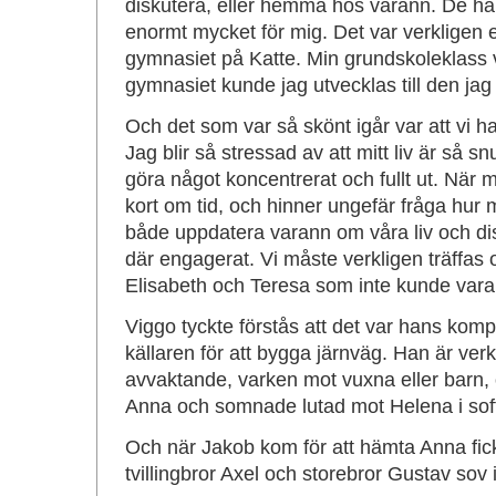
diskutera, eller hemma hos varann. De hä
enormt mycket för mig. Det var verkligen e
gymnasiet på Katte. Min grundskoleklass va
gymnasiet kunde jag utvecklas till den jag 
Och det som var så skönt igår var att vi h
Jag blir så stressad av att mitt liv är så sn
göra något koncentrerat och fullt ut. När 
kort om tid, och hinner ungefär fråga hur
både uppdatera varann om våra liv och disk
där engagerat. Vi måste verkligen träffas 
Elisabeth och Teresa som inte kunde vara
Viggo tyckte förstås att det var hans kompi
källaren för att bygga järnväg. Han är verk
avvaktande, varken mot vuxna eller barn, 
Anna och somnade lutad mot Helena i sof
Och när Jakob kom för att hämta Anna fick
tvillingbror Axel och storebror Gustav sov i