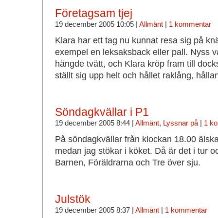
Företagsam tjej
19 december 2005 10:05 |
Allmänt
|
1 kommentar
Klara har ett tag nu kunnat resa sig på knä 
exempel en leksaksback eller pall. Nyss va
hängde tvätt, och Klara kröp fram till doc
ställt sig upp helt och hållet raklång, hål
Söndagkvällar i P1
19 december 2005 8:44 |
Allmänt
,
Lyssnar på
|
1 k
På söndagkvällar från klockan 18.00 älska
medan jag stökar i köket. Då är det i tur
Barnen, Föräldrarna och Tre över sju.
Julstök
19 december 2005 8:37 |
Allmänt
|
1 kommentar