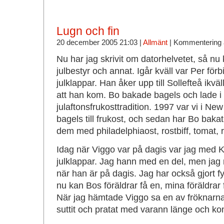
Lugn och fin
20 december 2005 21:03 |
Allmänt
|
Kommentering 
Nu har jag skrivit om datorhelvetet, så nu
julbestyr och annat. Igår kväll var Per fö
julklappar. Han åker upp till Sollefteå ikväl
att han kom. Bo bakade bagels och lade i 
julaftonsfrukosttradition. 1997 var vi i New
bagels till frukost, och sedan har Bo bakat b
dem med philadelphiaost, rostbiff, tomat, 
Idag när Viggo var på dagis var jag med 
julklappar. Jag hann med en del, men ja
när han är på dagis. Jag har också gjort fyr
nu kan Bos föräldrar få en, mina föräldrar 
När jag hämtade Viggo sa en av fröknarn
suttit och pratat med varann länge och ko