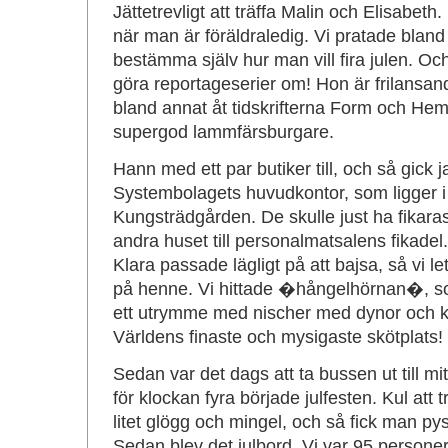
Jättetrevligt att träffa Malin och Elisabeth.
när man är föräldraledig. Vi pratade bland 
bestämma själv hur man vill fira julen. Och 
göra reportageserier om! Hon är frilansand
bland annat åt tidskrifterna Form och Hem
supergod lammfärsburgare.
Hann med ett par butiker till, och så gick ja
Systembolagets huvudkontor, som ligger i 
Kungsträdgården. De skulle just ha fikarast,
andra huset till personalmatsalens fikadel. 
Klara passade lägligt på att bajsa, så vi le
på henne. Vi hittade �hångelhörnan�, som
ett utrymme med nischer med dynor och kudd
Världens finaste och mysigaste skötplats!
Sedan var det dags att ta bussen ut till mi
för klockan fyra började julfesten. Kul att t
litet glögg och mingel, och så fick man pys
Sedan blev det julbord. Vi var 95 persone