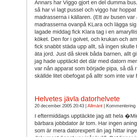
Annars har Viggo gjort en del dumma bus, 
så har vi lagt pussel och viggo har hoppat 
madrasserna i källaren. (Ett av busen var 
madrasserna ovanpå KLara och lägga sig 
lagade middag fick Klara tag i en amaryllis
köket. Den for i golvet, och krukan och am
fick snabbt städa upp allt, så ingen skulle
äta jord. Just då skrek båda barnen, allt g
jag hade upptäckt det där med datorn men i
var nån apparat som började pipa, så då ri
skällde litet obefogat på alltr som inte var
Helvetes jävla datorhelvete
20 december 2005 20:43 |
Allmänt
|
Kommentering 
I eftermiddags upptäckte jag att hela �
bärbara jobbdator är tom. Har ingen aning h
som är mera datorexpert än jag hittar inget