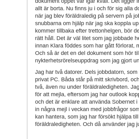
dokument öppet var igår kväll. Det ligger 
allt är borta. Nu finns ju i och för sig all
när jag blev föräldraledig på servern på jo
snubbarna om hjälp när jag ska koppla upp
kommer tillbaka efter trettonhelgen, bör de
rätt håll. Det är väl litet som jag jobbade
innan Klara föddes som har gått förlorat, me
Och så är det en del dokument som hör till
nykterhetsrörelseuppdrag som jag gjort un
Jag har två datorer. Dels jobbdatorn, som 
privat PC. Båda står på mitt skrivbord, o
två, även nu under föräldraledigheten. Ja
för att mejla, eftersom jag har outlook kopp
och det är enklare att använda Sobernet i o
in några mejl i veckan med jobbfrågor so
kan hantera, som jag har försökt hjälpa ti
föräldraledigheten. Och då använder jag ju