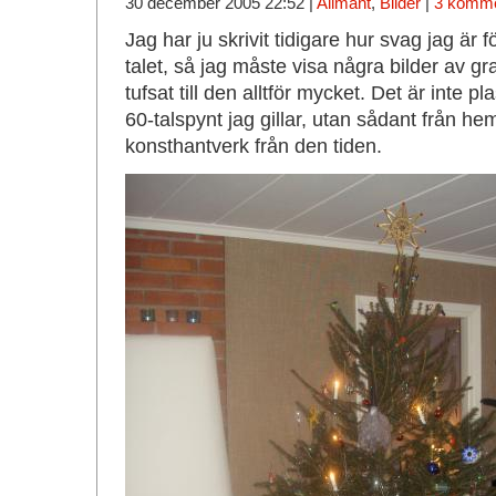
30 december 2005 22:52 |
Allmänt
,
Bilder
|
3 komme
Jag har ju skrivit tidigare hur svag jag är f
talet, så jag måste visa några bilder av g
tufsat till den alltför mycket. Det är inte p
60-talspynt jag gillar, utan sådant från he
konsthantverk från den tiden.