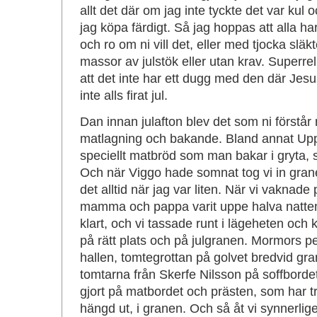
allt det där om jag inte tyckte det var kul 
jag köpa färdigt. Så jag hoppas att alla har f
och ro om ni vill det, eller med tjocka slä
massor av julstök eller utan krav. Superreli
att det inte har ett dugg med den där Jesu
inte alls firat jul.
Dan innan julafton blev det som ni förstår
matlagning och bakande. Bland annat Upp
speciellt matbröd som man bakar i gryta, så
Och när Viggo hade somnat tog vi in gran
det alltid när jag var liten. När vi vakna
mamma och pappa varit uppe halva natten 
klart, och vi tassade runt i lägeheten och ko
på rätt plats och på julgranen. Mormors 
hallen, tomtegrottan på golvet bredvid gr
tomtarna från Skerfe Nilsson på soffborde
gjort på matbordet och prästen, som har t
hängd ut, i granen. Och så åt vi synnerlige