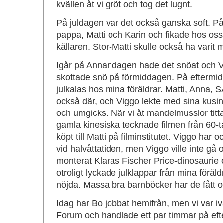
kvällen åt vi gröt och tog det lugnt.
På juldagen var det också ganska soft. 
pappa, Matti och Karin och fikade hos oss
källaren. Stor-Matti skulle också ha varit
Igår på Annandagen hade det snöat och V
skottade snö på förmiddagen. På eftermid
julkalas hos mina föräldrar. Matti, Anna, 
också där, och Viggo lekte med sina kusiner
och umgicks. När vi åt mandelmusslor tit
gamla kinesiska tecknade filmen från 60-t
köpt till Matti på filminstitutet. Viggo har
vid halvåttatiden, men Viggo ville inte gå 
monterat Klaras Fischer Price-dinosaurie o
otroligt lyckade julklappar från mina föräl
nöjda. Massa bra barnböcker har de fått o
Idag har Bo jobbat hemifrån, men vi var iv
Forum och handlade ett par timmar på eft