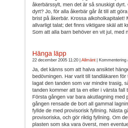
åkerbärssylt, men det är så snuskigt dyrt.
dyrt? Jo, för alla åkerbär går åt till att göra
brist på åkerbär. Krossa alkoholkapitalet!
allvarligt talat; det finns viktigare skäl att
Som att alla barn behöver en vit jul, med n
Hänga läpp
22 december 2005 11:20 |
Allmänt
|
Kommentering 
Ja, det känns som att halva ansiktet hänger
bedövningen. Har varit till tandläkaren fö
lagat den tanden som var mindre trasig, s
tanden kommer att ta en eller i värsta fall tv
Första gången var bara akutlagning med pr
gången rensade de bort all gammal lagning
fyllde de med provisorisk fyllning. Nästa 
provisoriska, och gör riktig fyllning. Om d
plasten som ska vara överst, men eventuel