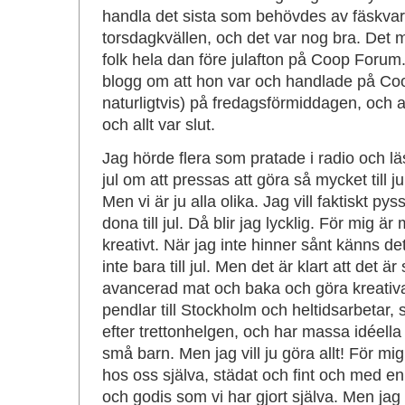
handla det sista som behövdes av fäskvaro
torsdagkvällen, och det var nog bra. Det 
folk hela dan före julafton på Coop Foru
blogg om att hon var och handlade på Coo
naturligtvis) på fredagsförmiddagen, och at
och allt var slut.
Jag hörde flera som pratade i radio och lä
jul om att pressas att göra så mycket till j
Men vi är ju alla olika. Jag vill faktiskt py
dona till jul. Då blir jag lycklig. För mig 
kreativt. När jag inte hinner sånt känns de
inte bara till jul. Men det är klart att det är
avancerad mat och baka och göra kreati
pendlar till Stockholm och heltidsarbetar,
efter trettonhelgen, och har massa idéell
små barn. Men jag vill ju göra allt! För m
hos oss själva, städat och fint och med e
och godis som vi har gjort själva. Men jag 