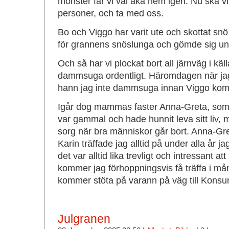
monster får vi väl åka hem igen. Nu ska vi 
personer, och ta med oss.
Bo och Viggo har varit ute och skottat sn
för grannens snöslunga och gömde sig un
Och så har vi plockat bort all järnväg i käl
dammsuga ordentligt. Häromdagen när jag
hann jag inte dammsuga innan Viggo kom o
Igår dog mammas faster Anna-Greta, som
var gammal och hade hunnit leva sitt liv, m
sorg när bra människor går bort. Anna-Gr
Karin träffade jag alltid på under alla år 
det var alltid lika trevligt och intressant 
kommer jag förhoppningsvis få träffa i mång
kommer stöta på varann på väg till Konsum
Julgranen