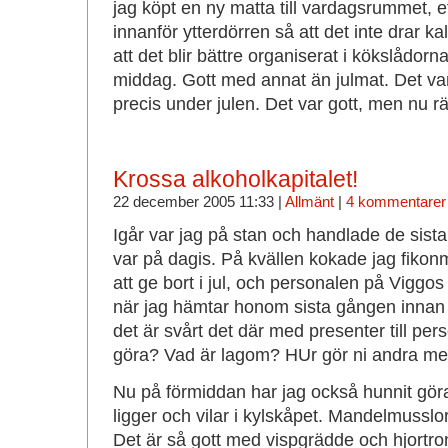
jag köpt en ny matta till vardagsrummet, 
innanför ytterdörren så att det inte drar kal
att det blir bättre organiserat i kökslådorna
middag. Gott med annat än julmat. Det var
precis under julen. Det var gott, men nu rä
Krossa alkoholkapitalet!
22 december 2005 11:33 |
Allmänt
|
4 kommentarer
Igår var jag på stan och handlade de sist
var på dagis. På kvällen kokade jag fiko
att ge bort i jul, och personalen på Viggos
när jag hämtar honom sista gången innan j
det är svårt det där med presenter till pe
göra? Vad är lagom? HUr gör ni andra m
Nu på förmiddan har jag också hunnit g
ligger och vilar i kylskåpet. Mandelmussl
Det är så gott med vispgrädde och hjortrons