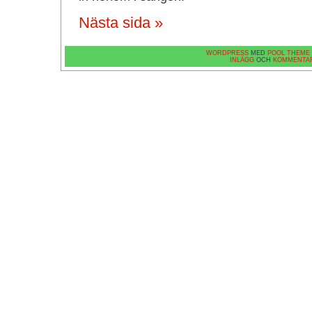
Nästa sida »
WORDPRESS
MED
POOL THEME
INLÄGG
OCH
KOMMENTA