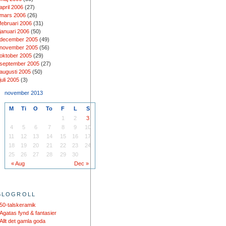
april 2006
(27)
mars 2006
(26)
februari 2006
(31)
januari 2006
(50)
december 2005
(49)
november 2005
(56)
oktober 2005
(29)
september 2005
(27)
augusti 2005
(50)
juli 2005
(3)
november 2013
M
Ti
O
To
F
L
S
1
2
3
4
5
6
7
8
9
10
11
12
13
14
15
16
17
18
19
20
21
22
23
24
25
26
27
28
29
30
« Aug
Dec »
BLOGROLL
50-talskeramik
Agatas fynd & fantasier
Allt det gamla goda