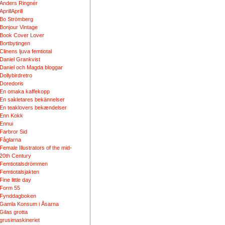
Anders Ringnér
AprillAprill
Bo Strömberg
Bonjour Vintage
Book Cover Lover
Bortbytingen
Clinens ljuva femtiotal
Daniel Grankvist
Daniel och Magda bloggar
Dollybirdretro
Doredoris
En omaka kaffekopp
En sakletares bekännelser
En teaklovers bekændelser
Enn Kokk
Ennui
Farbror Sid
Fåglarna
Female Illustrators of the mid-
20th Century
Femtiotalsdrömmen
Femtiotalsjakten
Fine little day
Form 55
Fynddagboken
Gamla Konsum i Åsarna
Gilas grotta
grusimaskineriet