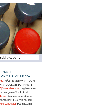
SENASTE
KOMMENTARERNA:
Ida
: MÅSTE VETA VART DOM
HÄR LUCKORNA FINNS!!!!!!
Björn Andersson
: Jag letar efter
denna gamla Vår Kokbok...
Tihna
: Jag letar efter denna
gamla bok. Fick min när jag...
Mie Lundqvist
: Har hittat mitt