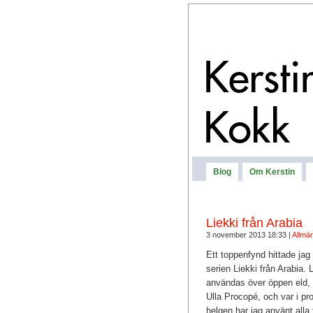
Blog
Om Kerstin
Liekki från Arabia
3 november 2013 18:33 |
Allmän
Ett toppenfynd hittade jag
serien Liekki från Arabia.
användas över öppen eld, p
Ulla Procopé, och var i p
helgen har jag använt alla