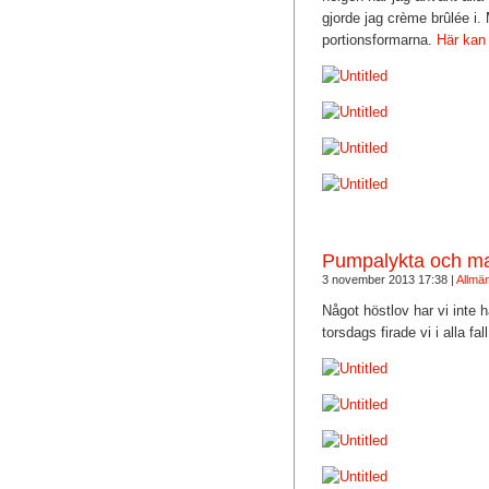
gjorde jag crème brûlée i.
portionsformarna.
Här kan n
Pumpalykta och m
3 november 2013 17:38 |
Allmän
Något höstlov har vi inte h
torsdags firade vi i alla 