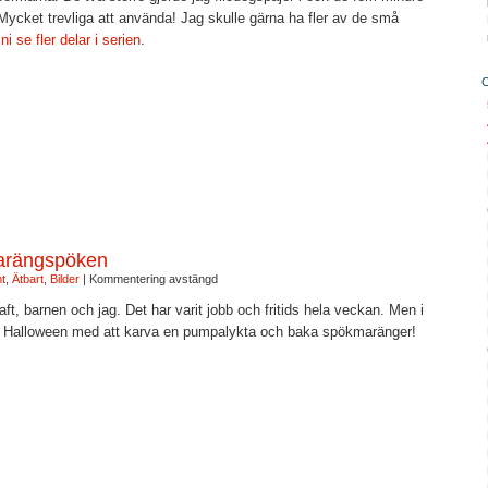
 Mycket trevliga att använda! Jag skulle gärna ha fler av de små
i se fler delar i serien
.
arängspöken
t
,
Ätbart
,
Bilder
|
Kommentering avstängd
aft, barnen och jag. Det har varit jobb och fritids hela veckan. Men i
fall Halloween med att karva en pumpalykta och baka spökmaränger!