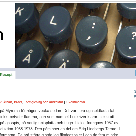
Recept
t
,
Ätbart
,
Bilder
,
Formgivning och arkitektur
|
1 kommentar
 på Myrorna för någon vecka sedan. Det var flera ugnseldfasta fat i
 Liekki betyder flamma, och som namnet beskriver klarar Liekki att
å gasspis, på vanlig spisplatta och i ugn. Liekki formgavs 1957 av
roduktion 1958-1978. Den påminner en del om Stig Lindbergs Terma. I
 formarna. De två större gjorde jag filodegspajer i och de fem mindre