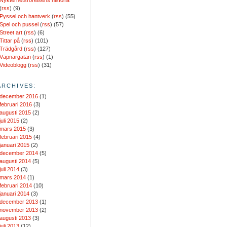
Nykterhetsrörelsens historia
(
rss
) (9)
Pyssel och hantverk
(
rss
) (55)
Spel och pussel
(
rss
) (57)
Street art
(
rss
) (6)
Tittar på
(
rss
) (101)
Trädgård
(
rss
) (127)
Väpnargatan
(
rss
) (1)
Videoblogg
(
rss
) (31)
ARCHIVES:
december 2016
(1)
februari 2016
(3)
augusti 2015
(2)
juli 2015
(2)
mars 2015
(3)
februari 2015
(4)
januari 2015
(2)
december 2014
(5)
augusti 2014
(5)
juli 2014
(3)
mars 2014
(1)
februari 2014
(10)
januari 2014
(3)
december 2013
(1)
november 2013
(2)
augusti 2013
(3)
juli 2013
(12)