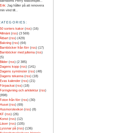
barndoms Perry Masonspel...
Erik
: Jag håller på att renovera
min vind till...
CATEGORIES:
50 sorters kakor
(
rss
) (16)
Allmänt
(
rss
) (3 569)
Ätbart
(
rss
) (429)
Bakning
(
rss
) (64)
Barnböcker från förr
(
rss
) (17)
Barnböcker med jultema
(
rss
)
(5)
Bilder
(
rss
) (2 385)
Dagens kopp
(
rss
) (141)
Dagens symönster
(
rss
) (48)
Dagens tekanna
(
rss
) (18)
Evas kalender
(
rss
) (21)
Förpackat
(
rss
) (18)
Formgivning och arkitektur
(
rss
)
(898)
Foton från förr
(
rss
) (30)
Huset
(
rss
) (69)
Husmorslexikon
(
rss
) (8)
KF
(
rss
) (26)
Konst
(
rss
) (12)
Läser
(
rss
) (105)
Lyssnar på
(
rss
) (136)