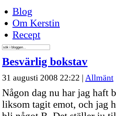
Blog
Om Kerstin
Recept
Besvärlig bokstav
31 augusti 2008 22:22 |
Allmänt
Någon dag nu har jag haft 
liksom tagit emot, och jag ha
bli något B. Det ställer ju t