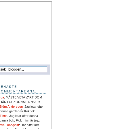
SENASTE
KOMMENTARERNA:
Ida
: MÅSTE VETA VART DOM
HÄR LUCKORNA FINNS!!!!!!
Björn Andersson
: Jag letar efter
denna gamla Vår Kokbok...
Tihna
: Jag letar efter denna
gamla bok. Fick min när jag...
Mie Lundqvist
: Har hittat mitt