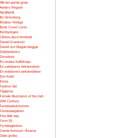
Allt det gamla goda
Anders Ringnér
AprillAprill
Bo Strömberg
Bonjour Vintage
Book Cover Lover
Bortbytingen
Clinens ljuva femtiotal
Daniel Grankvist
Daniel och Magda bloggar
Dollybirdretro
Doredoris
En omaka kaffekopp
En sakletares bekännelser
En teaklovers bekændelser
Enn Kokk
Ennui
Farbror Sid
Fåglarna
Female Illustrators of the mid-
20th Century
Femtiotalsdrömmen
Femtiotalsjakten
Fine little day
Form 55
Fynddagboken
Gamla Konsum i Åsarna
Gilas grotta