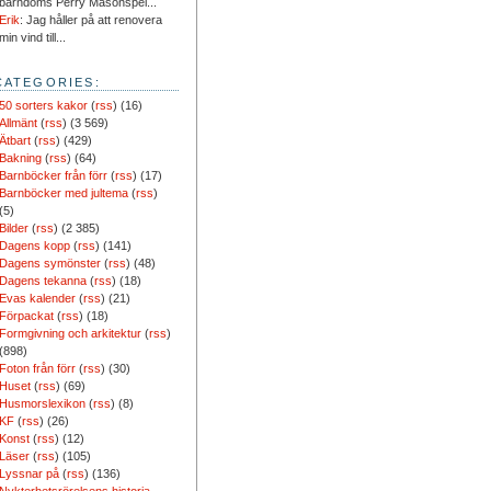
barndoms Perry Masonspel...
Erik
: Jag håller på att renovera
min vind till...
CATEGORIES:
50 sorters kakor
(
rss
) (16)
Allmänt
(
rss
) (3 569)
Ätbart
(
rss
) (429)
Bakning
(
rss
) (64)
Barnböcker från förr
(
rss
) (17)
Barnböcker med jultema
(
rss
)
(5)
Bilder
(
rss
) (2 385)
Dagens kopp
(
rss
) (141)
Dagens symönster
(
rss
) (48)
Dagens tekanna
(
rss
) (18)
Evas kalender
(
rss
) (21)
Förpackat
(
rss
) (18)
Formgivning och arkitektur
(
rss
)
(898)
Foton från förr
(
rss
) (30)
Huset
(
rss
) (69)
Husmorslexikon
(
rss
) (8)
KF
(
rss
) (26)
Konst
(
rss
) (12)
Läser
(
rss
) (105)
Lyssnar på
(
rss
) (136)