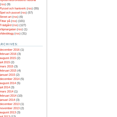
Nykterhetsrörelsens historia
(
rss
) (9)
Pyssel och hantverk
(
rss
) (55)
Spel och pussel
(
rss
) (57)
Street art
(
rss
) (6)
Tittar på
(
rss
) (101)
Trädgård
(
rss
) (127)
Väpnargatan
(
rss
) (1)
Videoblogg
(
rss
) (31)
ARCHIVES:
december 2016
(1)
februari 2016
(3)
augusti 2015
(2)
juli 2015
(2)
mars 2015
(3)
februari 2015
(4)
januari 2015
(2)
december 2014
(5)
augusti 2014
(5)
juli 2014
(3)
mars 2014
(1)
februari 2014
(10)
januari 2014
(3)
december 2013
(1)
november 2013
(2)
augusti 2013
(3)
juli 2013
(12)