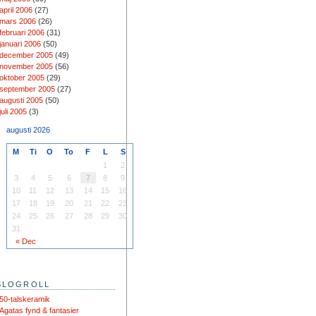
april 2006
(27)
mars 2006
(26)
februari 2006
(31)
januari 2006
(50)
december 2005
(49)
november 2005
(56)
oktober 2005
(29)
september 2005
(27)
augusti 2005
(50)
juli 2005
(3)
augusti 2026
M
Ti
O
To
F
L
S
1
2
3
4
5
6
7
8
9
10
11
12
13
14
15
16
17
18
19
20
21
22
23
24
25
26
27
28
29
30
31
« Dec
BLOGROLL
50-talskeramik
Agatas fynd & fantasier