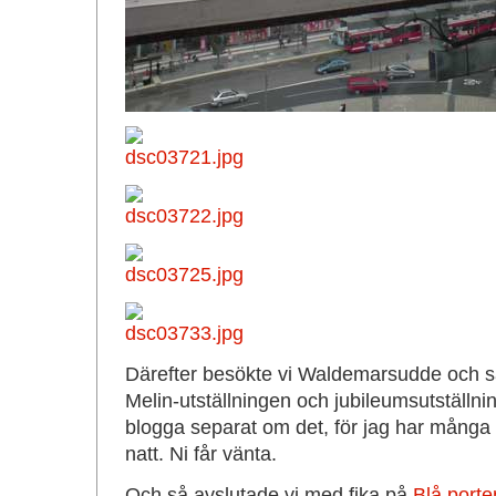
Därefter besökte vi Waldemarsudde och 
Melin-utställningen och jubileumsutställn
blogga separat om det, för jag har många 
natt. Ni får vänta.
Och så avslutade vi med fika på
Blå porte