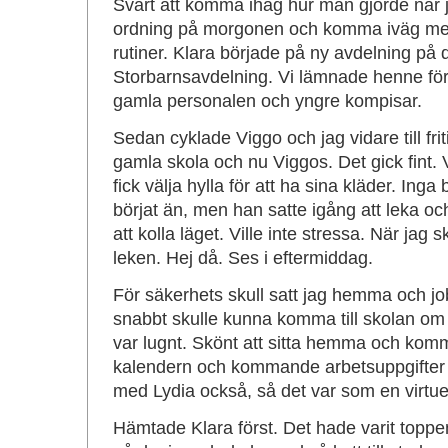
Svårt att komma ihåg hur man gjorde när j
ordning på morgonen och komma iväg me
rutiner. Klara började på ny avdelning på 
Storbarnsavdelning. Vi lämnade henne förs
gamla personalen och yngre kompisar.
Sedan cyklade Viggo och jag vidare till fr
gamla skola och nu Viggos. Det gick fint. 
fick välja hylla för att ha sina kläder. In
börjat än, men han satte igång att leka oc
att kolla läget. Ville inte stressa. När jag s
leken. Hej då. Ses i eftermiddag.
För säkerhets skull satt jag hemma och jo
snabbt skulle kunna komma till skolan om 
var lugnt. Skönt att sitta hemma och kom
kalendern och kommande arbetsuppgifter o
med Lydia också, så det var som en virtue
Hämtade Klara först. Det hade varit toppe