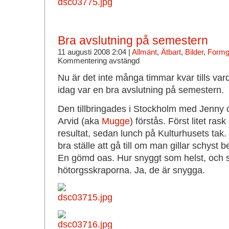
Bra avslutning på semestern
11 augusti 2008 2:04 |
Allmänt
,
Ätbart
,
Bilder
,
Formgi
Kommentering avstängd
Nu är det inte många timmar kvar tills va
idag var en bra avslutning på semestern.
Den tillbringades i Stockholm med Jenny 
Arvid (aka
Mugge
) förstås. Först litet r
resultat, sedan lunch på Kulturhusets tak. D
bra ställe att gå till om man gillar schyst b
En gömd oas. Hur snyggt som helst, och s
hötorgsskraporna. Ja, de är snygga.