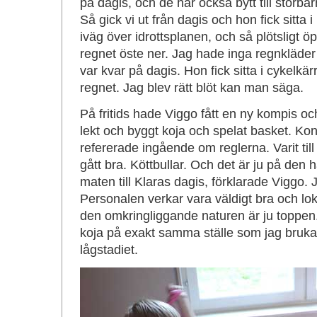
på dagis, och de har också bytt till storb
Så gick vi ut från dagis och hon fick sitta 
iväg över idrottsplanen, och så plötsligt 
regnet öste ner. Jag hade inga regnkläder
var kvar på dagis. Hon fick sitta i cykelkärr
regnet. Jag blev rätt blöt kan man säga.
På fritids hade Viggo fått en ny kompis och 
lekt och byggt koja och spelat basket. Kon
refererade ingående om reglerna. Varit til
gått bra. Köttbullar. Och det är ju på den
maten till Klaras dagis, förklarade Viggo. J
Personalen verkar vara väldigt bra och lo
den omkringliggande naturen är ju toppen
koja på exakt samma ställe som jag brukad
lågstadiet.