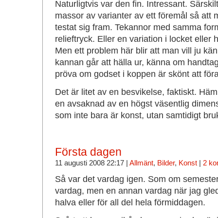
Naturligtvis var den fin. Intressant. Särskil
massor av varianter av ett föremål så at
testat sig fram. Tekannor med samma for
relieftryck. Eller en variation i locket eller
Men ett problem här blir att man vill ju k
kannan går att hälla ur, känna om handtaget
pröva om godset i koppen är skönt att föra 
Det är litet av en besvikelse, faktiskt. H
en avsaknad av en högst väsentlig dimens
som inte bara är konst, utan samtidigt bru
Första dagen
11 augusti 2008 22:17 |
Allmänt
,
Bilder
,
Konst
|
2 ko
Så var det vardag igen. Som om semester
vardag, men en annan vardag när jag gled 
halva eller för all del hela förmiddagen.