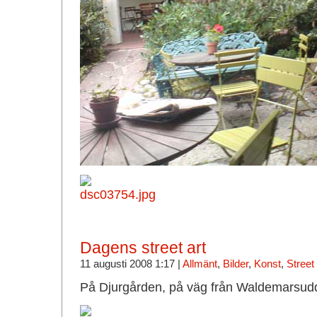
Dagens street art
11 augusti 2008 1:17 |
Allmänt
,
Bilder
,
Konst
,
Street 
På Djurgården, på väg från Waldemarsudde 