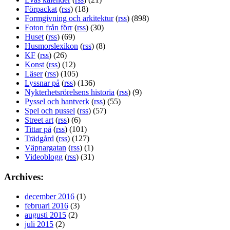
Förpackat
(
rss
) (18)
Formgivning och arkitektur
(
rss
) (898)
Foton från förr
(
rss
) (30)
Huset
(
rss
) (69)
Husmorslexikon
(
rss
) (8)
KF
(
rss
) (26)
Konst
(
rss
) (12)
Läser
(
rss
) (105)
Lyssnar på
(
rss
) (136)
Nykterhetsrörelsens historia
(
rss
) (9)
Pyssel och hantverk
(
rss
) (55)
Spel och pussel
(
rss
) (57)
Street art
(
rss
) (6)
Tittar på
(
rss
) (101)
Trädgård
(
rss
) (127)
Väpnargatan
(
rss
) (1)
Videoblogg
(
rss
) (31)
Archives:
december 2016
(1)
februari 2016
(3)
augusti 2015
(2)
juli 2015
(2)