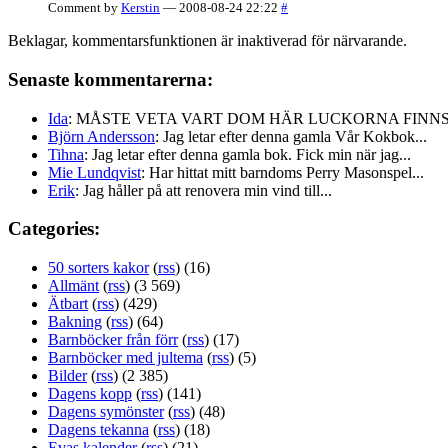
Comment by
Kerstin
— 2008-08-24 22:22
#
Beklagar, kommentarsfunktionen är inaktiverad för närvarande.
Senaste kommentarerna:
Ida
: MÅSTE VETA VART DOM HÄR LUCKORNA FINNS!!
Björn Andersson
: Jag letar efter denna gamla Vår Kokbok...
Tihna
: Jag letar efter denna gamla bok. Fick min när jag...
Mie Lundqvist
: Har hittat mitt barndoms Perry Masonspel...
Erik
: Jag håller på att renovera min vind till...
Categories:
50 sorters kakor
(
rss
) (16)
Allmänt
(
rss
) (3 569)
Ätbart
(
rss
) (429)
Bakning
(
rss
) (64)
Barnböcker från förr
(
rss
) (17)
Barnböcker med jultema
(
rss
) (5)
Bilder
(
rss
) (2 385)
Dagens kopp
(
rss
) (141)
Dagens symönster
(
rss
) (48)
Dagens tekanna
(
rss
) (18)
Evas kalender
(
rss
) (21)