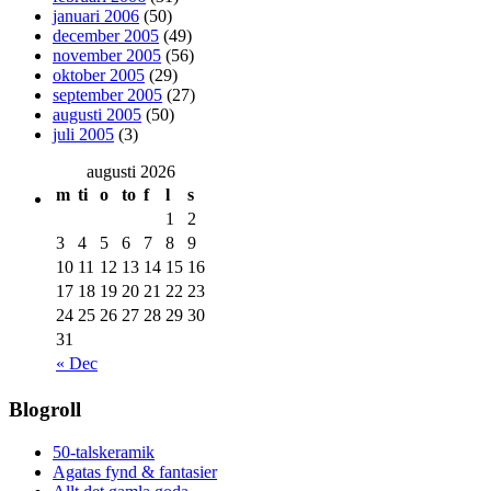
januari 2006
(50)
december 2005
(49)
november 2005
(56)
oktober 2005
(29)
september 2005
(27)
augusti 2005
(50)
juli 2005
(3)
augusti 2026
m
ti
o
to
f
l
s
1
2
3
4
5
6
7
8
9
10
11
12
13
14
15
16
17
18
19
20
21
22
23
24
25
26
27
28
29
30
31
« Dec
Blogroll
50-talskeramik
Agatas fynd & fantasier