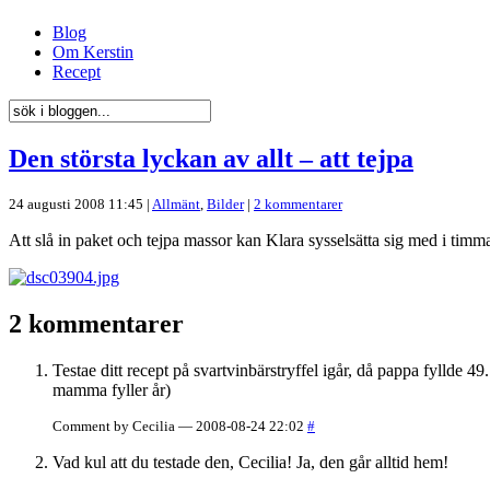
Blog
Om Kerstin
Recept
Den största lyckan av allt – att tejpa
24 augusti 2008 11:45 |
Allmänt
,
Bilder
|
2 kommentarer
Att slå in paket och tejpa massor kan Klara sysselsätta sig med i timmar
2 kommentarer
Testae ditt recept på svartvinbärstryffel igår, då pappa fyllde 4
mamma fyller år)
Comment by Cecilia — 2008-08-24 22:02
#
Vad kul att du testade den, Cecilia! Ja, den går alltid hem!