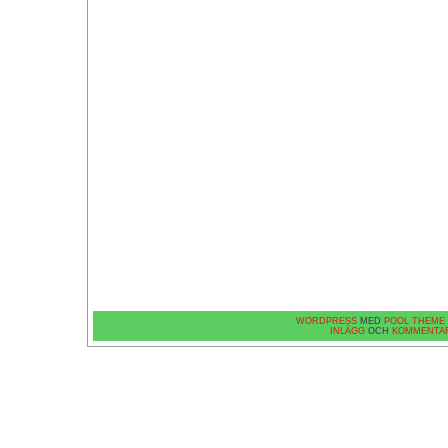
WORDPRESS
MED
POOL THEME
INLÄGG
OCH
KOMMENTA