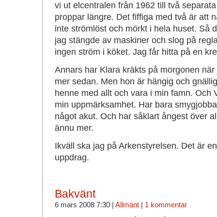
vi ut elcentralen från 1962 till två separ
proppar längre. Det fiffiga med två är att 
inte strömlöst och mörkt i hela huset. Så de
jag stängde av maskiner och slog på reglag
ingen ström i köket. Jag får hitta på en kre
Annars har Klara kräkts på morgonen när
mer sedan. Men hon är hängig och gnällig o
henne med allt och vara i min famn. Och Vi
min uppmärksamhet. Har bara smygjobbat l
något akut. Och har såklart ångest över a
ännu mer.
Ikväll ska jag på Arkenstyrelsen. Det är en 
uppdrag.
Bakvänt
6 mars 2008 7:30 |
Allmänt
|
1 kommentar