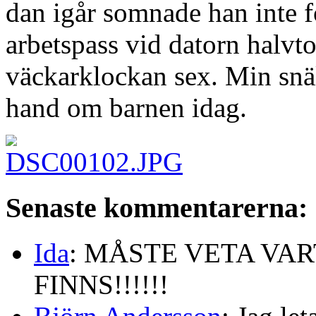
dan igår somnade han inte fö
arbetspass vid datorn halvtol
väckarklockan sex. Min snäl
hand om barnen idag.
Senaste kommentarerna:
Ida
: MÅSTE VETA VA
FINNS!!!!!!