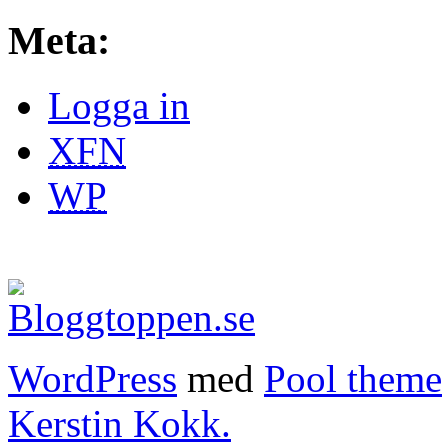
Meta:
Logga in
XFN
WP
WordPress
med
Pool theme
Kerstin Kokk.