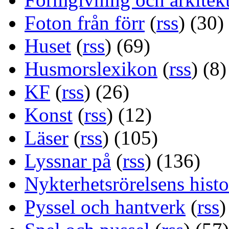
Foton från förr
(
rss
) (30)
Huset
(
rss
) (69)
Husmorslexikon
(
rss
) (8)
KF
(
rss
) (26)
Konst
(
rss
) (12)
Läser
(
rss
) (105)
Lyssnar på
(
rss
) (136)
Nykterhetsrörelsens histo
Pyssel och hantverk
(
rss
)