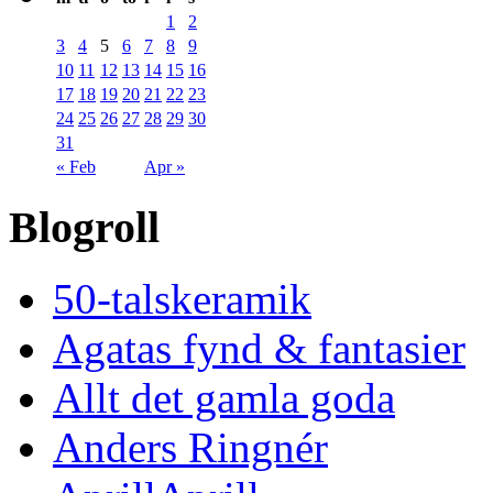
1
2
3
4
5
6
7
8
9
10
11
12
13
14
15
16
17
18
19
20
21
22
23
24
25
26
27
28
29
30
31
« Feb
Apr »
Blogroll
50-talskeramik
Agatas fynd & fantasier
Allt det gamla goda
Anders Ringnér