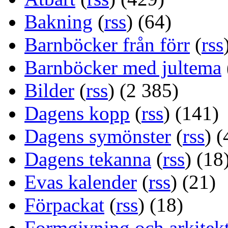
Bakning
(
rss
) (64)
Barnböcker från förr
(
rss
Barnböcker med jultema
Bilder
(
rss
) (2 385)
Dagens kopp
(
rss
) (141)
Dagens symönster
(
rss
) (
Dagens tekanna
(
rss
) (18
Evas kalender
(
rss
) (21)
Förpackat
(
rss
) (18)
Formgivning och arkitek