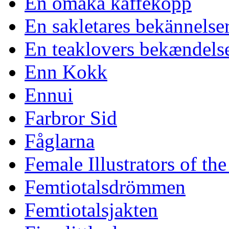
En omaka kaffekopp
En sakletares bekännelse
En teaklovers bekændels
Enn Kokk
Ennui
Farbror Sid
Fåglarna
Female Illustrators of th
Femtiotalsdrömmen
Femtiotalsjakten