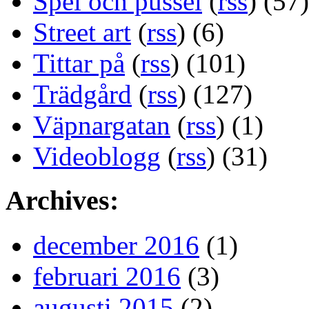
Spel och pussel
(
rss
) (57)
Street art
(
rss
) (6)
Tittar på
(
rss
) (101)
Trädgård
(
rss
) (127)
Väpnargatan
(
rss
) (1)
Videoblogg
(
rss
) (31)
Archives:
december 2016
(1)
februari 2016
(3)
augusti 2015
(2)