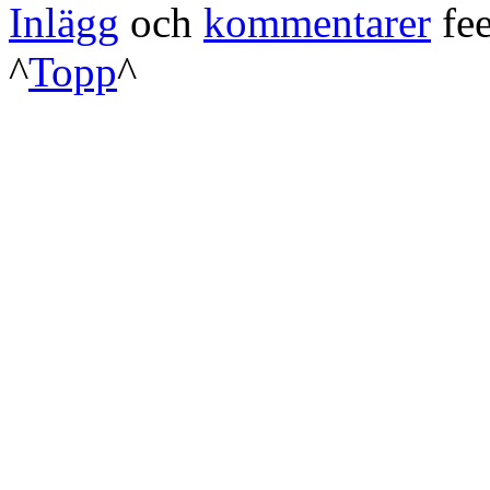
Inlägg
och
kommentarer
fee
^
Topp
^