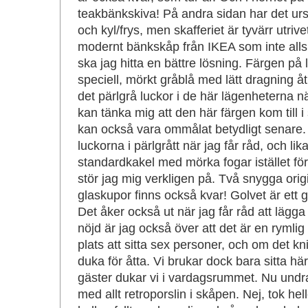
teakbänkskiva! På andra sidan har det ursp
och kyl/frys, men skafferiet är tyvärr utrivet
modernt bänkskåp från IKEA som inte all
ska jag hitta en bättre lösning. Färgen på
speciell, mörkt gråblå med lätt dragning å
det pärlgrå luckor i de här lägenheterna 
kan tänka mig att den här färgen kom till i 
kan också vara ommålat betydligt senare.
luckorna i pärlgrått när jag får råd, och li
standardkakel med mörka fogar istället f
stör jag mig verkligen på. Två snygga ori
glaskupor finns också kvar! Golvet är ett g
Det åker också ut när jag får råd att lägga 
nöjd är jag också över att det är en rymli
plats att sitta sex personer, och om det kn
duka för åtta. Vi brukar dock bara sitta hä
gäster dukar vi i vardagsrummet. Nu undrar
med allt retroporslin i skåpen. Nej, tok hell