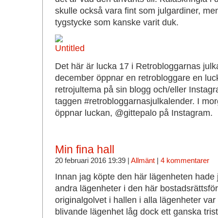
skulle också vara fint som julgardiner, men
tygstycke som kanske varit duk.
Det här är lucka 17 i Retrobloggarnas julk
december öppnar en retrobloggare en luc
retrojultema på sin blogg och/eller Instag
taggen #retrobloggarnasjulkalender. I mor
öppnar luckan, @gittepalo på Instagram.
Min fina hall
20 februari 2016 19:39 |
Allmänt
|
4 kommentarer
Innan jag köpte den här lägenheten hade ja
andra lägenheter i den här bostadsrättsför
originalgolvet i hallen i alla lägenheter var
blivande lägenhet låg dock ett ganska tris