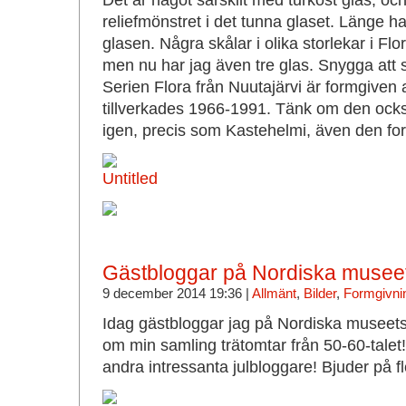
Det är något särskilt med turkost glas, oc
reliefmönstret i det tunna glaset. Länge ha
glasen. Några skålar i olika storlekar i Flo
men nu har jag även tre glas. Snygga att s
Serien Flora från Nuutajärvi är formgiven
tillverkades 1966-1991. Tänk om den ocks
igen, precis som Kastehelmi, även den fo
Gästbloggar på Nordiska museet
9 december 2014 19:36 |
Allmänt
,
Bilder
,
Formgivnin
Idag gästbloggar jag på Nordiska museets 
om min samling trätomtar från 50-60-talet
andra intressanta julbloggare! Bjuder på fl