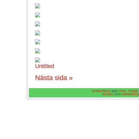
Nästa sida »
WORDPRESS
MED
POOL THEME
INLÄGG
OCH
KOMMENTA