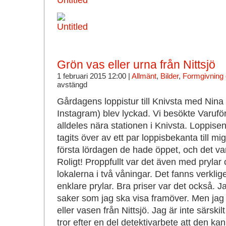
Grön vas eller urna från Nittsjö
1 februari 2015 12:00 |
Allmänt
,
Bilder
,
Formgivning 
avstängd
Gårdagens loppistur till Knivsta med Nin
Instagram) blev lyckad. Vi besökte Varufö
alldeles nära stationen i Knivsta. Loppisen
tagits över av ett par loppisbekanta till mi
första lördagen de hade öppet, och det var
Roligt! Proppfullt var det även med prylar 
lokalerna i två våningar. Det fanns verkli
enklare prylar. Bra priser var det också.
saker som jag ska visa framöver. Men jag
eller vasen från Nittsjö. Jag är inte särski
tror efter en del detektivarbete att den k