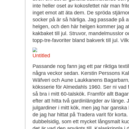
inte heller oset av kokosfettet när man fri
inget emot att äta dem. De spröda stjärno
socker på är så härliga. Jag passade på at
helgen, och den här helgen kommer jag at
kakbaket till jul. Struvor, mandelmusslor 
topp-tre-favoriter bland bakverk till jul. Vil
Passande nog fann jag ett par riktiga textil
några veckor sedan. Kerstin Perssons Kal
Wäfveri och Aune Laukkanens Bagarbarn, 
köksserie för Almedahls 1960. Ser ni vad 
så bra i mitt 60-talskök. Framför allt Bagar
efter att hitta två gardinlängder av länge.
julgardiner i mitt kök, men jag har ganska h
de jag har hittat på Tradera varit för kort
dubbelsidig, som ett mycket långsmalt kud
det är vad den använts till. Kalaskringla i 