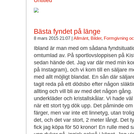
Bästa fyndet på länge
8 mars 2015 21:07 |
Allmänt
,
Bilder
,
Formgivning och
Ibland är man med om sådana fyndsituatio
omtumlad av. På sportlovsloppisen på Ki
sedan hände det. Jag var där med min ko
på Instagram), och vi kom till en säljare
med allt möjligt blandat. En sån där säljar
tagit reda på ett dödsbo efter någon släkt
allting och vill bli av med det någon gång
underkläder och kristallskålar. Vi hade väl 
när ett stort tyg dök upp. Det påminde om S
färger, men var inte ett linnetyg, utan trol
det, och det var stort, 2 meter långt. Det
fick jag köpa för 50 kronor! En rulle med så