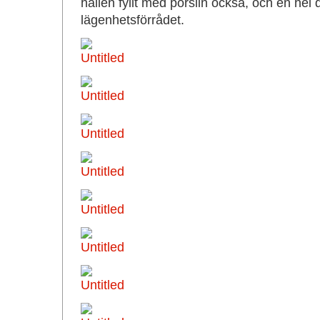
hallen fyllt med porslin också, och en hel 
lägenhetsförrådet.