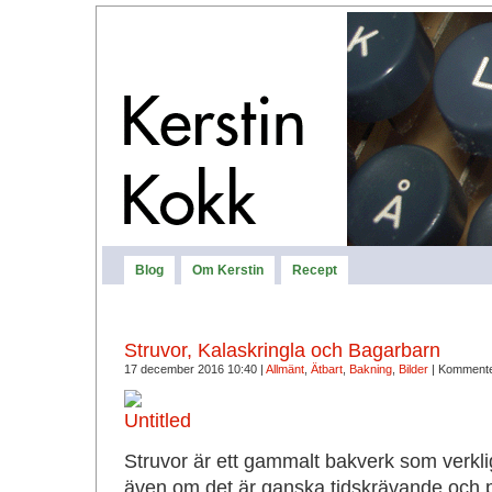
Blog
Om Kerstin
Recept
Struvor, Kalaskringla och Bagarbarn
17 december 2016 10:40 |
Allmänt
,
Ätbart
,
Bakning
,
Bilder
|
Kommente
Struvor är ett gammalt bakverk som verkligen
även om det är ganska tidskrävande och pi