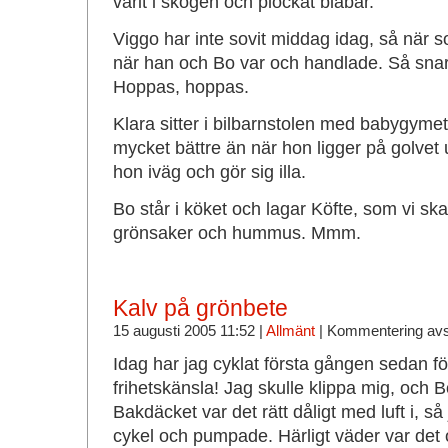
varit i skogen och plockat blåbär.
Viggo har inte sovit middag idag, så när s
när han och Bo var och handlade. Så sna
Hoppas, hoppas.
Klara sitter i bilbarnstolen med babygymet
mycket bättre än när hon ligger på golvet 
hon iväg och gör sig illa.
Bo står i köket och lagar Köfte, som vi sk
grönsaker och hummus. Mmm.
Kalv på grönbete
15 augusti 2005 11:52 |
Allmänt
|
Kommentering av
Idag har jag cyklat första gången sedan fö
frihetskänsla! Jag skulle klippa mig, och
Bakdäcket var det rätt dåligt med luft i, så
cykel och pumpade. Härligt väder var det 