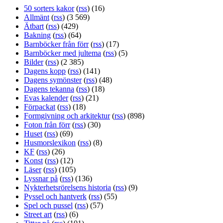
50 sorters kakor
(
rss
) (16)
Allmänt
(
rss
) (3 569)
Ätbart
(
rss
) (429)
Bakning
(
rss
) (64)
Barnböcker från förr
(
rss
) (17)
Barnböcker med jultema
(
rss
) (5)
Bilder
(
rss
) (2 385)
Dagens kopp
(
rss
) (141)
Dagens symönster
(
rss
) (48)
Dagens tekanna
(
rss
) (18)
Evas kalender
(
rss
) (21)
Förpackat
(
rss
) (18)
Formgivning och arkitektur
(
rss
) (898)
Foton från förr
(
rss
) (30)
Huset
(
rss
) (69)
Husmorslexikon
(
rss
) (8)
KF
(
rss
) (26)
Konst
(
rss
) (12)
Läser
(
rss
) (105)
Lyssnar på
(
rss
) (136)
Nykterhetsrörelsens historia
(
rss
) (9)
Pyssel och hantverk
(
rss
) (55)
Spel och pussel
(
rss
) (57)
Street art
(
rss
) (6)