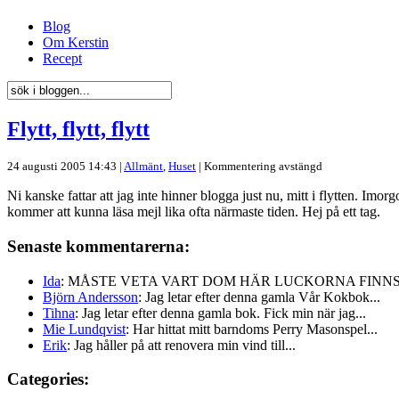
Blog
Om Kerstin
Recept
Flytt, flytt, flytt
24 augusti 2005 14:43 |
Allmänt
,
Huset
|
Kommentering avstängd
Ni kanske fattar att jag inte hinner blogga just nu, mitt i flytten. Imo
kommer att kunna läsa mejl lika ofta närmaste tiden. Hej på ett tag.
Senaste kommentarerna:
Ida
: MÅSTE VETA VART DOM HÄR LUCKORNA FINNS!!
Björn Andersson
: Jag letar efter denna gamla Vår Kokbok...
Tihna
: Jag letar efter denna gamla bok. Fick min när jag...
Mie Lundqvist
: Har hittat mitt barndoms Perry Masonspel...
Erik
: Jag håller på att renovera min vind till...
Categories: