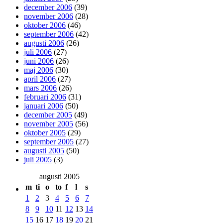
december 2006
(39)
november 2006
(28)
oktober 2006
(46)
september 2006
(42)
augusti 2006
(26)
juli 2006
(27)
juni 2006
(26)
maj 2006
(30)
april 2006
(27)
mars 2006
(26)
februari 2006
(31)
januari 2006
(50)
december 2005
(49)
november 2005
(56)
oktober 2005
(29)
september 2005
(27)
augusti 2005
(50)
juli 2005
(3)
augusti 2005
m
ti
o
to
f
l
s
1
2
3
4
5
6
7
8
9
10
11
12
13
14
15
16
17
18
19
20
21