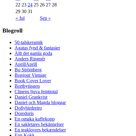
22
23
24
25
26
27
28
29
30
31
« Jul
Sep »
Blogroll
50-talskeramik
Agatas fynd & fantasier
Allt det gamla goda
Anders Ringnér
AprillAprill
Bo Strömberg
Bonjour Vintage
Book Cover Lover
Bortbytingen
Clinens ljuva femtiotal
Daniel Grankvist
Daniel och Magda bloggar
Dollybirdretro
Doredoris
En omaka kaffekopp
En sakletares bekännelser
En teaklovers bekændelser
Enn Kokk