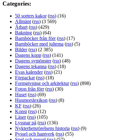
Categories:
50 sorters kakor
(
rss
) (16)
Allmänt
(
rss
) (3 569)
Ätbart
(
rss
) (429)
Bakning
(
rss
) (64)
Barnböcker från förr
(
rss
) (17)
Barnböcker med jultema
(
rss
) (5)
Bilder
(
rss
) (2 385)
Dagens kopp
(
rss
) (141)
Dagens symönster
(
rss
) (48)
Dagens tekanna
(
rss
) (18)
Evas kalender
(
rss
) (21)
Förpackat
(
rss
) (18)
Formgivning och arkitektur
(
rss
) (898)
Foton från förr
(
rss
) (30)
Huset
(
rss
) (69)
Husmorslexikon
(
rss
) (8)
KF
(
rss
) (26)
Konst
(
rss
) (12)
Läser
(
rss
) (105)
Lyssnar på
(
rss
) (136)
Nykterhetsrörelsens historia
(
rss
) (9)
Pyssel och hantverk
(
rss
) (55)
Spel och pussel
(
rss
) (57)