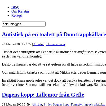
Blog
Om Kerstin
Recept
Autistisk på en toalett på Domtrappkällar
28 februari 2009 23:22 |
Allmänt
|
5 kommentarer
Trist är det naturligtvis att Lennart Källströmer har avgått som sekreter
så det var väl ofrånkomligt.
Desto trevligare var det att vi i styrelsen ikväll hade avtackningsmi
Och naturligtvis kalasbra och roligt att Mikkis efterträder Lennart s
En riktigt bisarr upplevelse var det dock att besöka toaletten på resta
överdriver inte. Satt man stilla en sekund så blev det kolsvart. Så där s
Dagens kopp: Lillemor från Gefle
28 februari 2009 9:59 |
Allmänt
,
Bilder
,
Dagens kopp
,
Formgivning och arkitektu