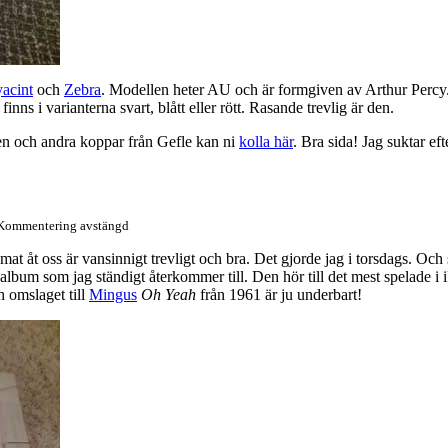
acint
och
Zebra
. Modellen heter AU och är formgiven av Arthur Percy. 
ns i varianterna svart, blått eller rött. Rasande trevlig är den.
len och andra koppar från Gefle kan ni
kolla här
. Bra sida! Jag suktar e
Kommentering avstängd
mat åt oss är vansinnigt trevligt och bra. Det gjorde jag i torsdags. Oc
a album som jag ständigt återkommer till. Den hör till det mest spelade i
h omslaget till
Mingus
Oh Yeah
från 1961 är ju underbart!