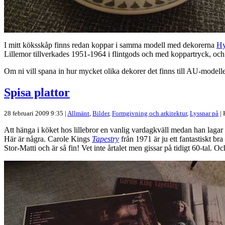
I mitt köksskåp finns redan koppar i samma modell med dekorerna
Hy
Lillemor tillverkades 1951-1964 i flintgods och med koppartryck, och fin
Om ni vill spana in hur mycket olika dekorer det finns till AU-model
Spisa plattor
28 februari 2009 9:35 |
Allmänt
,
Bilder
,
Formgivning och arkitektur
,
Lyssnar på
|
Att hänga i köket hos lillebror en vanlig vardagkväll medan han lagar 
Här är några. Carole Kings
Tapestry
från 1971 är ju ett fantastiskt br
Stor-Matti och är så fin! Vet inte årtalet men gissar på tidigt 60-tal. Oc