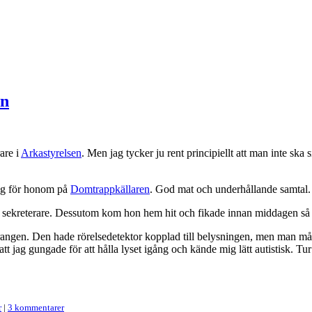
en
are i
Arkastyrelsen
. Men jag tycker ju rent principiellt att man inte ska 
ddag för honom på
Domtrappkällaren
. God mat och underhållande samtal.
om sekreterare. Dessutom kom hon hem hit och fikade innan middagen så v
urangen. Den hade rörelsedetektor kopplad till belysningen, men man måste
att jag gungade för att hålla lyset igång och kände mig lätt autistisk. Tu
r
|
3 kommentarer