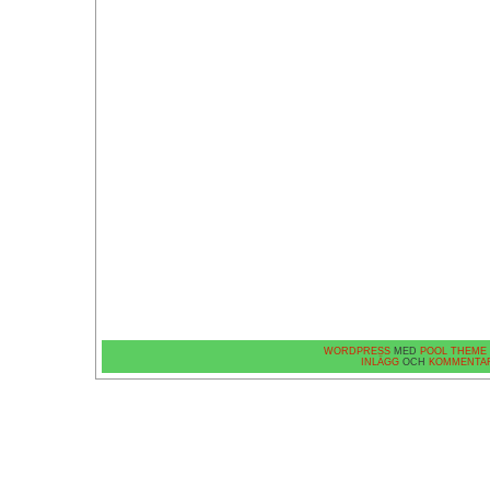
WORDPRESS
MED
POOL THEME
INLÄGG
OCH
KOMMENTA