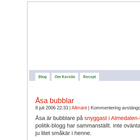
Blog
Om Kerstin
Recept
Åsa bubblar
8 juli 2006 22:33 |
Allmänt
|
Kommentering avstäng
Åsa är bubblare på
snyggast i Almedalen-l
politik-blogg har sammanställt. Inte ovänt
ju litet småkär i henne.