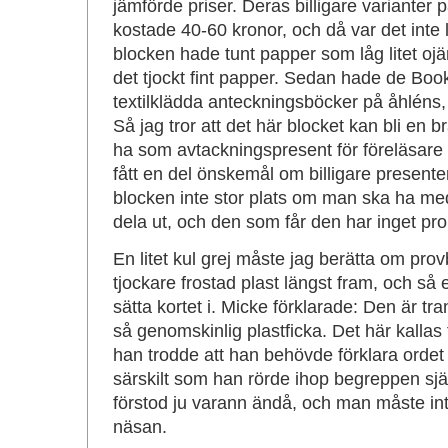
jämförde priser. Deras billigare varianter
kostade 40-60 kronor, och då var det inte l
blocken hade tunt papper som låg litet ojäm
det tjockt fint papper. Sedan hade de Boo
textilklädda anteckningsböcker på åhléns,
Så jag tror att det här blocket kan bli en br
ha som avtackningspresent för föreläsare 
fått en del önskemål om billigare presenter
blocken inte stor plats om man ska ha med
dela ut, och den som får den har inget pr
En litet kul grej måste jag berätta om provb
tjockare frostad plast längst fram, och så 
sätta kortet i. Micke förklarade: Den är t
så genomskinlig plastficka. Det här kallas
han trodde att han behövde förklara ordet 
särskilt som han rörde ihop begreppen själ
förstod ju varann ändå, och man måste inte 
näsan.