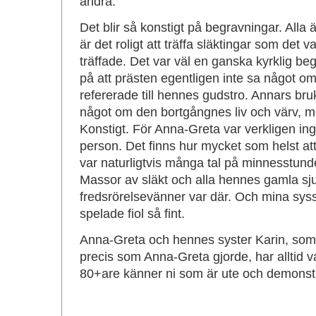
andra.
Det blir så konstigt på begravningar. Alla 
är det roligt att träffa släktingar som det 
träffade. Det var väl en ganska kyrklig be
på att prästen egentligen inte sa något o
refererade till hennes gudstro. Annars bruk
något om den bortgångnes liv och värv, me
Konstigt. För Anna-Greta var verkligen in
person. Det finns hur mycket som helst a
var naturligtvis många tal på minnesstund
Massor av släkt och alla hennes gamla sj
fredsrörelsevänner var där. Och mina syss
spelade fiol så fint.
Anna-Greta och hennes syster Karin, som
precis som Anna-Greta gjorde, har alltid v
80+are känner ni som är ute och demonstre