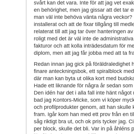
svårt kan det vara. Inte för att jag vet exakt
en behörighet, men jag gissar att det tar e
man väl inte behöva vänta några veckor?
installerat och att de fixar tillgång till med
relaterat till att jag tar över hanteringen 
roligt med det är väl inte de administrati
fakturor och att kolla inträdesdatum för
diplom, men att jag får jobba med att ta fr
Redan innan jag gick på föräldraledighet 
finare anteckningsbok, ett spiralblock med
där man kan byta ut olika kort med budsk
Hade ett liknande för några år sedan som
Den idén har det i alla fall inte hänt någ
bad jag Kontors-Micke, som vi köper mycke
och profilprodukter genom, att han skulle k
fram. Igår kom han med ett prov från en til
såg riktigt bra ut, och ok pris tycker jag. 
per block, skulle det bli. Var in på åhléns 