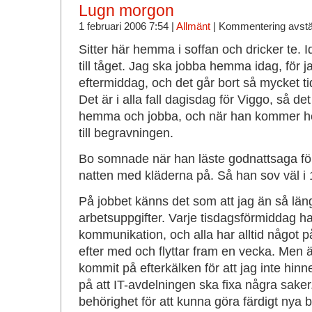
Lugn morgon
1 februari 2006 7:54 |
Allmänt
|
Kommentering avst
Sitter här hemma i soffan och dricker te. Id
till tåget. Jag ska jobba hemma idag, för 
eftermiddag, och det går bort så mycket tid
Det är i alla fall dagisdag för Viggo, så det
hemma och jobba, och när han kommer hem
till begravningen.
Bo somnade när han läste godnattsaga för
natten med kläderna på. Så han sov väl i 1
På jobbet känns det som att jag än så län
arbetsuppgifter. Varje tisdagsförmiddag 
kommunikation, och alla har alltid något p
efter med och flyttar fram en vecka. Men ä
kommit på efterkälken för att jag inte hinner
på att IT-avdelningen ska fixa några sake
behörighet för att kunna göra färdigt nya b