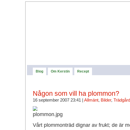
Blog
Om Kerstin
Recept
Någon som vill ha plommon?
16 september 2007 23:41 |
Allmänt
,
Bilder
,
Trädgår
Vårt plommonträd dignar av frukt; de är m