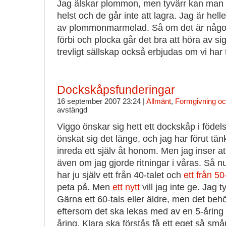
Jag älskar plommon, men tyvärr kan man 
helst och de går inte att lagra. Jag är hel
av plommonmarmelad. Så om det är någo
förbi och plocka går det bra att höra av si
trevligt sällskap också erbjudas om vi har t
Dockskåpsfunderingar
16 september 2007 23:24 |
Allmänt
,
Formgivning och
avstängd
Viggo önskar sig hett ett dockskåp i föde
önskat sig det länge, och jag har förut tän
inreda ett själv åt honom. Men jag inser att
även om jag gjorde ritningar i våras. Så n
har ju själv ett från 40-talet och
ett från 50
peta på. Men
ett nytt
vill jag inte ge. Jag ty
Gärna ett 60-tals eller äldre, men det behö
eftersom det ska lekas med av en 5-åring
åring. Klara ska förstås få ett eget så s