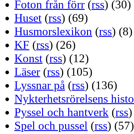
Foton från förr
(
rss
) (30)
Huset
(
rss
) (69)
Husmorslexikon
(
rss
) (8)
KF
(
rss
) (26)
Konst
(
rss
) (12)
Läser
(
rss
) (105)
Lyssnar på
(
rss
) (136)
Nykterhetsrörelsens histo
Pyssel och hantverk
(
rss
)
Spel och pussel
(
rss
) (57)