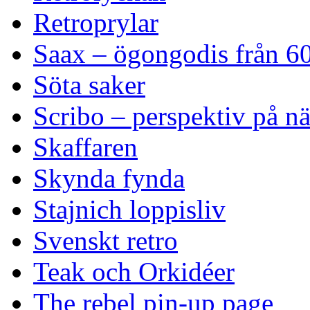
Retroprylar
Saax – ögongodis från 60
Söta saker
Scribo – perspektiv på n
Skaffaren
Skynda fynda
Stajnich loppisliv
Svenskt retro
Teak och Orkidéer
The rebel pin-up page