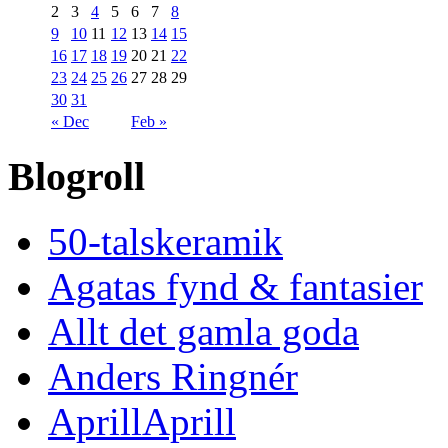
2
3
4
5
6
7
8
9
10
11
12
13
14
15
16
17
18
19
20
21
22
23
24
25
26
27
28
29
30
31
« Dec
Feb »
Blogroll
50-talskeramik
Agatas fynd & fantasier
Allt det gamla goda
Anders Ringnér
AprillAprill