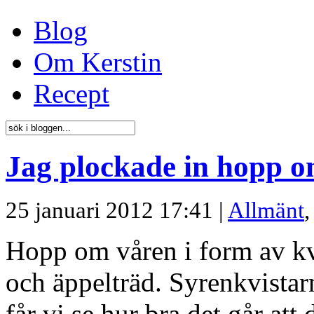
Blog
Om Kerstin
Recept
Jag plockade in hopp o
25 januari 2012 17:41 |
Allmänt
Hopp om våren i form av kvi
och äppelträd. Syrenkvista
får vi se hur bra det går att