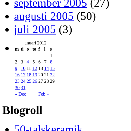
september 2005
(27)
augusti 2005
(50)
juli 2005
(3)
januari 2012
m
ti
o
to
f
l
s
1
2
3
4
5
6
7
8
9
10
11
12
13
14
15
16
17
18
19
20
21
22
23
24
25
26
27
28
29
30
31
« Dec
Feb »
Blogroll
50-talskeramik