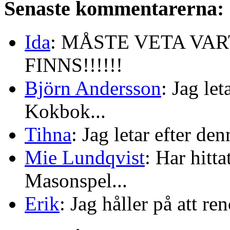
Senaste kommentarerna:
Ida
: MÅSTE VETA VA
FINNS!!!!!!
Björn Andersson
: Jag le
Kokbok...
Tihna
: Jag letar efter de
Mie Lundqvist
: Har hitt
Masonspel...
Erik
: Jag håller på att re