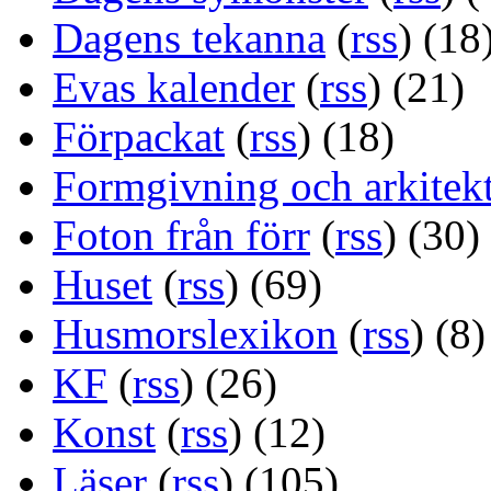
Dagens tekanna
(
rss
) (18
Evas kalender
(
rss
) (21)
Förpackat
(
rss
) (18)
Formgivning och arkitek
Foton från förr
(
rss
) (30)
Huset
(
rss
) (69)
Husmorslexikon
(
rss
) (8)
KF
(
rss
) (26)
Konst
(
rss
) (12)
Läser
(
rss
) (105)