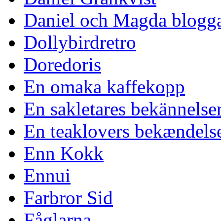
Daniel och Magda blogg
Dollybirdretro
Doredoris
En omaka kaffekopp
En sakletares bekännelse
En teaklovers bekændels
Enn Kokk
Ennui
Farbror Sid
Fåglarna