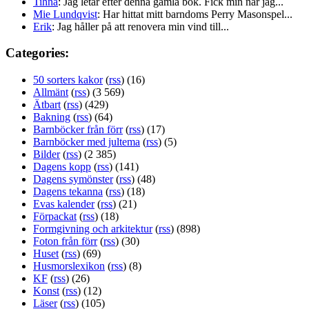
Tihna
: Jag letar efter denna gamla bok. Fick min när jag...
Mie Lundqvist
: Har hittat mitt barndoms Perry Masonspel...
Erik
: Jag håller på att renovera min vind till...
Categories:
50 sorters kakor
(
rss
) (16)
Allmänt
(
rss
) (3 569)
Ätbart
(
rss
) (429)
Bakning
(
rss
) (64)
Barnböcker från förr
(
rss
) (17)
Barnböcker med jultema
(
rss
) (5)
Bilder
(
rss
) (2 385)
Dagens kopp
(
rss
) (141)
Dagens symönster
(
rss
) (48)
Dagens tekanna
(
rss
) (18)
Evas kalender
(
rss
) (21)
Förpackat
(
rss
) (18)
Formgivning och arkitektur
(
rss
) (898)
Foton från förr
(
rss
) (30)
Huset
(
rss
) (69)
Husmorslexikon
(
rss
) (8)
KF
(
rss
) (26)
Konst
(
rss
) (12)
Läser
(
rss
) (105)