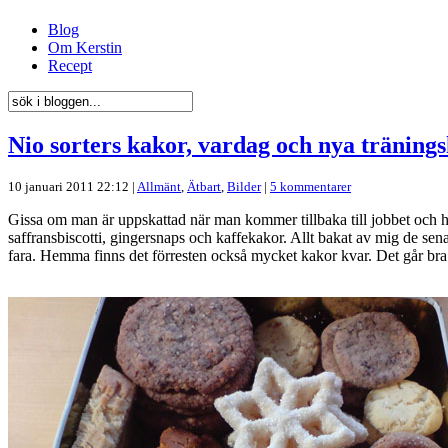
Blog
Om Kerstin
Recept
Nio sorters kakor, vardag och nya träning
10 januari 2011 22:12 |
Allmänt
,
Ätbart
,
Bilder
|
5 kommentarer
Gissa om man är uppskattad när man kommer tillbaka till jobbet och h
saffransbiscotti, gingersnaps och kaffekakor. Allt bakat av mig de sen
fara. Hemma finns det förresten också mycket kakor kvar. Det går bra