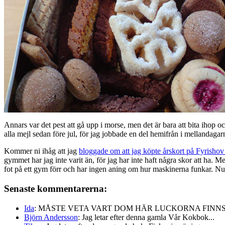
Annars var det pest att gå upp i morse, men det är bara att bita ihop o
alla mejl sedan före jul, för jag jobbade en del hemifrån i mellandagar
Kommer ni ihåg att jag
bloggade om att jag köpte årskort på Fyrishov
gymmet har jag inte varit än, för jag har inte haft några skor att ha. Me
fot på ett gym förr och har ingen aning om hur maskinerna funkar. Nu
Senaste kommentarerna:
Ida
: MÅSTE VETA VART DOM HÄR LUCKORNA FINNS!!
Björn Andersson
: Jag letar efter denna gamla Vår Kokbok...