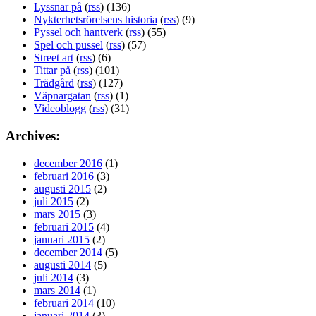
Lyssnar på
(
rss
) (136)
Nykterhetsrörelsens historia
(
rss
) (9)
Pyssel och hantverk
(
rss
) (55)
Spel och pussel
(
rss
) (57)
Street art
(
rss
) (6)
Tittar på
(
rss
) (101)
Trädgård
(
rss
) (127)
Väpnargatan
(
rss
) (1)
Videoblogg
(
rss
) (31)
Archives:
december 2016
(1)
februari 2016
(3)
augusti 2015
(2)
juli 2015
(2)
mars 2015
(3)
februari 2015
(4)
januari 2015
(2)
december 2014
(5)
augusti 2014
(5)
juli 2014
(3)
mars 2014
(1)
februari 2014
(10)
januari 2014
(3)