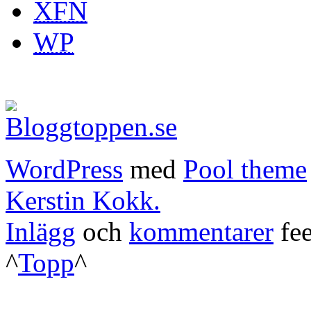
XFN
WP
WordPress
med
Pool theme
Kerstin Kokk.
Inlägg
och
kommentarer
fee
^
Topp
^