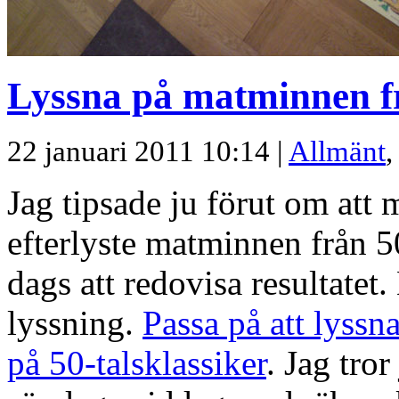
Lyssna på matminnen fr
22 januari 2011 10:14 |
Allmänt
Jag tipsade ju förut om at
efterlyste matminnen från 5
dags att redovisa resultatet
lyssning.
Passa på att lyssn
på 50-talsklassiker
. Jag tror