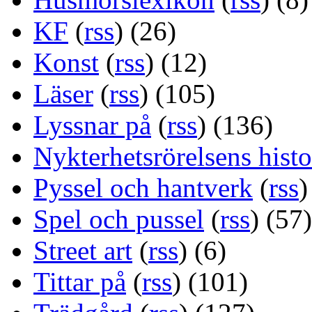
KF
(
rss
) (26)
Konst
(
rss
) (12)
Läser
(
rss
) (105)
Lyssnar på
(
rss
) (136)
Nykterhetsrörelsens histo
Pyssel och hantverk
(
rss
)
Spel och pussel
(
rss
) (57)
Street art
(
rss
) (6)
Tittar på
(
rss
) (101)