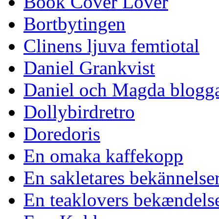
Book Cover Lover
Bortbytingen
Clinens ljuva femtiotal
Daniel Grankvist
Daniel och Magda blogg
Dollybirdretro
Doredoris
En omaka kaffekopp
En sakletares bekännelse
En teaklovers bekændels