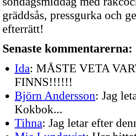
söndagsmiddag med räkcock
gräddsås, pressgurka och ge
efterrätt!
Senaste kommentarerna:
Ida
: MÅSTE VETA VA
FINNS!!!!!!
Björn Andersson
: Jag le
Kokbok...
Tihna
: Jag letar efter de