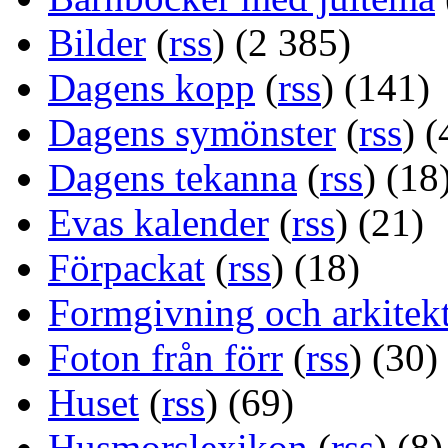
Bilder
(
rss
) (2 385)
Dagens kopp
(
rss
) (141)
Dagens symönster
(
rss
) (
Dagens tekanna
(
rss
) (18
Evas kalender
(
rss
) (21)
Förpackat
(
rss
) (18)
Formgivning och arkitek
Foton från förr
(
rss
) (30)
Huset
(
rss
) (69)
Husmorslexikon
(
rss
) (8)