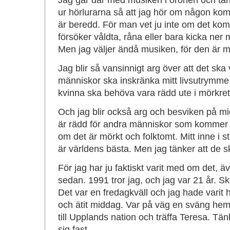
Jag går där med musiken i öronen och tän
ur hörlurarna så att jag hör om någon ko
är beredd. För man vet ju inte om det k
försöker våldta, råna eller bara kicka ner m
Men jag väljer ändå musiken, för den är m
Jag blir så vansinnigt arg över att det ska 
människor ska inskränka mitt livsutrymme 
kvinna ska behöva vara rädd ute i mörkret
Och jag blir också arg och besviken på mig 
är rädd för andra människor som kommer 
om det är mörkt och folktomt. Mitt inne i 
är världens bästa. Men jag tänker att de s
För jag har ju faktiskt varit med om det, 
sedan. 1991 tror jag, och jag var 21 år. Sk
Det var en fredagkväll och jag hade varit
och ätit middag. Var på väg en sväng hem t
till Upplands nation och träffa Teresa. Tän
sig fast.