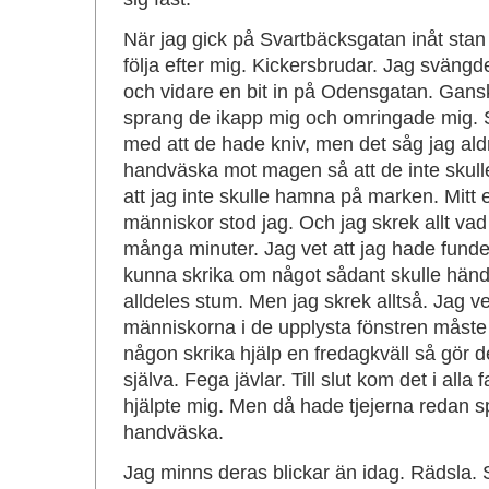
När jag gick på Svartbäcksgatan inåt stan 
följa efter mig. Kickersbrudar. Jag svän
och vidare en bit in på Odensgatan. Gansk
sprang de ikapp mig och omringade mig.
med att de hade kniv, men det såg jag aldr
handväska mot magen så att de inte skull
att jag inte skulle hamna på marken. Mitt
människor stod jag. Och jag skrek allt vad 
många minuter. Jag vet att jag hade funde
kunna skrika om något sådant skulle hända
alldeles stum. Men jag skrek alltså. Jag vet
människorna i de upplysta fönstren måste
någon skrika hjälp en fredagkväll så gör d
själva. Fega jävlar. Till slut kom det i alla
hjälpte mig. Men då hade tjejerna redan s
handväska.
Jag minns deras blickar än idag. Rädsla.