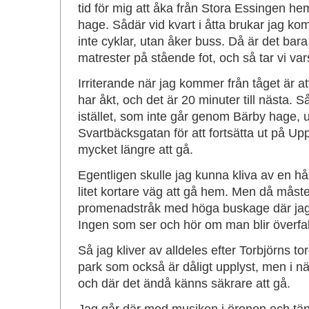
tid för mig att åka från Stora Essingen he
hage. Sådär vid kvart i åtta brukar jag k
inte cyklar, utan åker buss. Då är det bara at
matrester på stående fot, och så tar vi vars
Irriterande när jag kommer från tåget är att
har åkt, och det är 20 minuter till nästa. S
istället, som inte går genom Bärby hage, 
Svartbäcksgatan för att fortsätta ut på Upp
mycket längre att gå.
Egentligen skulle jag kunna kliva av en hål
litet kortare väg att gå hem. Men då mås
promenadstråk med höga buskage där jag 
Ingen som ser och hör om man blir överfal
Så jag kliver av alldeles efter Torbjörns 
park som också är dåligt upplyst, men i nä
och där det ändå känns säkrare att gå.