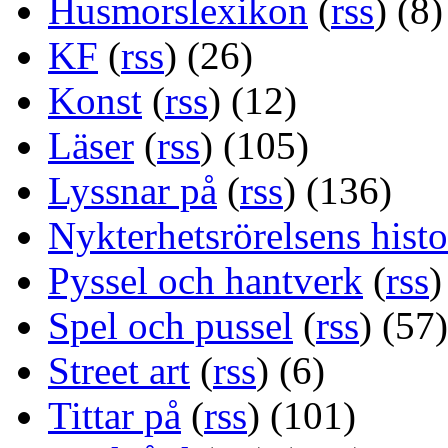
Husmorslexikon
(
rss
) (8)
KF
(
rss
) (26)
Konst
(
rss
) (12)
Läser
(
rss
) (105)
Lyssnar på
(
rss
) (136)
Nykterhetsrörelsens histo
Pyssel och hantverk
(
rss
)
Spel och pussel
(
rss
) (57)
Street art
(
rss
) (6)
Tittar på
(
rss
) (101)