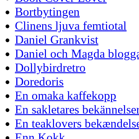
Bortbytingen
Clinens ljuva femtiotal
Daniel Grankvist
Daniel och Magda blogg
Dollybirdretro
Doredoris
En omaka kaffekopp
En sakletares bekännelse
En teaklovers bekændels
Enn Kokk