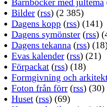
Barnböcker med jultema
Bilder
(
rss
) (2 385)
Dagens kopp
(
rss
) (141)
Dagens symönster
(
rss
) (
Dagens tekanna
(
rss
) (18
Evas kalender
(
rss
) (21)
Förpackat
(
rss
) (18)
Formgivning och arkitek
Foton från förr
(
rss
) (30)
Huset
(
rss
) (69)