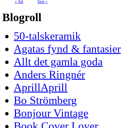
« Jul
Sep »
Blogroll
50-talskeramik
Agatas fynd & fantasier
Allt det gamla goda
Anders Ringnér
AprillAprill
Bo Strömberg
Bonjour Vintage
Book Cover Lover