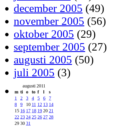
december 2005
(49)
november 2005
(56)
oktober 2005
(29)
september 2005
(27)
augusti 2005
(50)
juli 2005
(3)
augusti 2011
m
ti
o
to
f
l
s
1
2
3
4
5
6
7
8
9
10
11
12
13
14
15
16
17
18
19
20
21
22
23
24
25
26
27
28
29
30
31