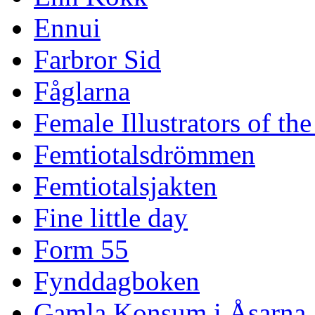
Ennui
Farbror Sid
Fåglarna
Female Illustrators of th
Femtiotalsdrömmen
Femtiotalsjakten
Fine little day
Form 55
Fynddagboken
Gamla Konsum i Åsarna