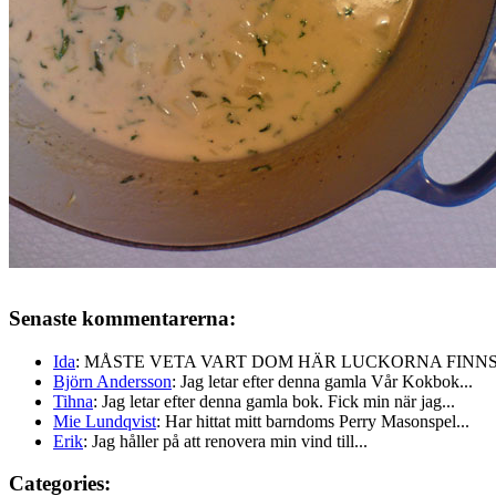
Senaste kommentarerna:
Ida
: MÅSTE VETA VART DOM HÄR LUCKORNA FINNS!!
Björn Andersson
: Jag letar efter denna gamla Vår Kokbok...
Tihna
: Jag letar efter denna gamla bok. Fick min när jag...
Mie Lundqvist
: Har hittat mitt barndoms Perry Masonspel...
Erik
: Jag håller på att renovera min vind till...
Categories: