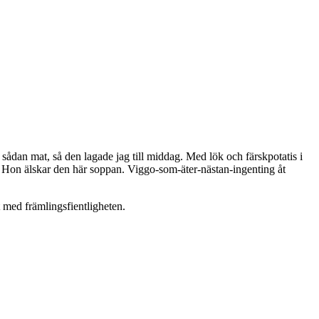
 sådan mat, så den lagade jag till middag. Med lök och färskpotatis i
er. Hon älskar den här soppan. Viggo-som-äter-nästan-ingenting åt
t med främlingsfientligheten.