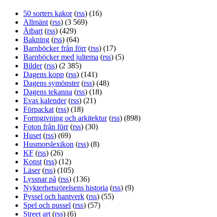
50 sorters kakor
(
rss
) (16)
Allmänt
(
rss
) (3 569)
Ätbart
(
rss
) (429)
Bakning
(
rss
) (64)
Barnböcker från förr
(
rss
) (17)
Barnböcker med jultema
(
rss
) (5)
Bilder
(
rss
) (2 385)
Dagens kopp
(
rss
) (141)
Dagens symönster
(
rss
) (48)
Dagens tekanna
(
rss
) (18)
Evas kalender
(
rss
) (21)
Förpackat
(
rss
) (18)
Formgivning och arkitektur
(
rss
) (898)
Foton från förr
(
rss
) (30)
Huset
(
rss
) (69)
Husmorslexikon
(
rss
) (8)
KF
(
rss
) (26)
Konst
(
rss
) (12)
Läser
(
rss
) (105)
Lyssnar på
(
rss
) (136)
Nykterhetsrörelsens historia
(
rss
) (9)
Pyssel och hantverk
(
rss
) (55)
Spel och pussel
(
rss
) (57)
Street art
(
rss
) (6)