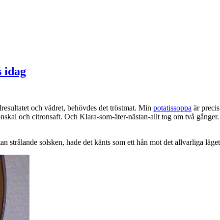
 idag
esultatet och vädret, behövdes det tröstmat. Min
potatissoppa
är precis
tronskal och citronsaft. Och Klara-som-äter-nästan-allt tog om två gång
utan strålande solsken, hade det känts som ett hån mot det allvarliga läge