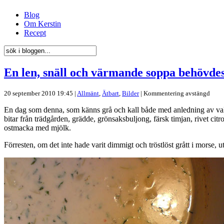
Blog
Om Kerstin
Recept
En len, snäll och värmande soppa behövdes
20 september 2010 19:45 |
Allmänt
,
Ätbart
,
Bilder
|
Kommentering avstängd
En dag som denna, som känns grå och kall både med anledning av valr
bitar från trädgården, grädde, grönsaksbuljong, färsk timjan, rivet ci
ostmacka med mjölk.
Förresten, om det inte hade varit dimmigt och tröstlöst grått i morse, 