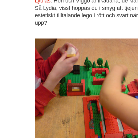
Lydias
. Hon och Viggo är likadana, de klär 
Så Lydia, visst hoppas du i smyg att tjeje
estetiskt tilltalande lego i rött och svart
upp?