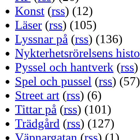
Konst
(
rss
) (12)
Läser
(
rss
) (105)
Lyssnar på
(
rss
) (136)
Nykterhetsrörelsens histo
Pyssel och hantverk
(
rss
)
Spel och pussel
(
rss
) (57)
Street art
(
rss
) (6)
Tittar på
(
rss
) (101)
Trädgård
(
rss
) (127)
Väpnargatan
(
rss
) (1)