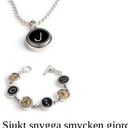
Sjukt snygga smycken gjord