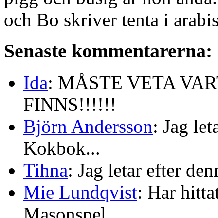
och Bo skriver tenta i arabi
Senaste kommentarerna:
Ida
: MÅSTE VETA VA
FINNS!!!!!!
Björn Andersson
: Jag le
Kokbok...
Tihna
: Jag letar efter de
Mie Lundqvist
: Har hitt
Masonspel...