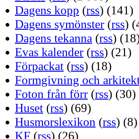
Dagens kopp
(
rss
) (141)
Dagens symönster
(
rss
) (
Dagens tekanna
(
rss
) (18
Evas kalender
(
rss
) (21)
Förpackat
(
rss
) (18)
Formgivning och arkitek
Foton från förr
(
rss
) (30)
Huset
(
rss
) (69)
Husmorslexikon
(
rss
) (8)
KF
(
rss
) (26)