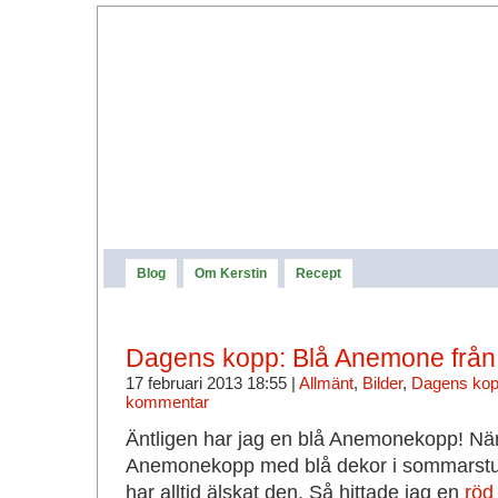
Blog
Om Kerstin
Recept
Dagens kopp: Blå Anemone från
17 februari 2013 18:55 |
Allmänt
,
Bilder
,
Dagens ko
kommentar
Äntligen har jag en blå Anemonekopp! När 
Anemonekopp med blå dekor i sommarstug
har alltid älskat den. Så hittade jag en
röd