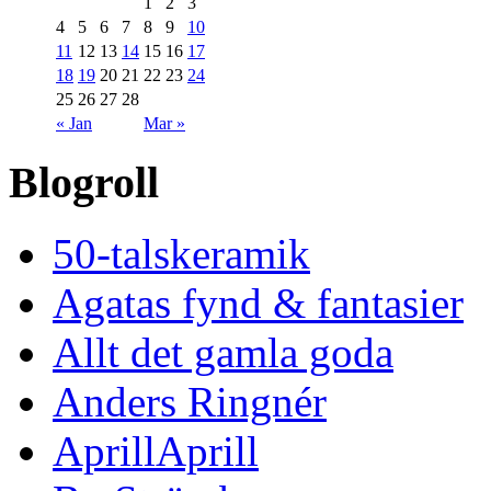
1
2
3
4
5
6
7
8
9
10
11
12
13
14
15
16
17
18
19
20
21
22
23
24
25
26
27
28
« Jan
Mar »
Blogroll
50-talskeramik
Agatas fynd & fantasier
Allt det gamla goda
Anders Ringnér
AprillAprill