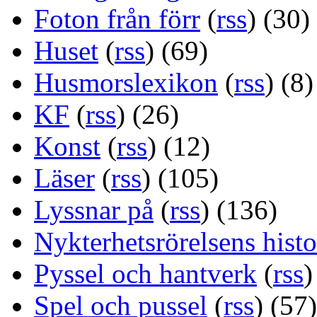
Foton från förr
(
rss
) (30)
Huset
(
rss
) (69)
Husmorslexikon
(
rss
) (8)
KF
(
rss
) (26)
Konst
(
rss
) (12)
Läser
(
rss
) (105)
Lyssnar på
(
rss
) (136)
Nykterhetsrörelsens histo
Pyssel och hantverk
(
rss
)
Spel och pussel
(
rss
) (57)