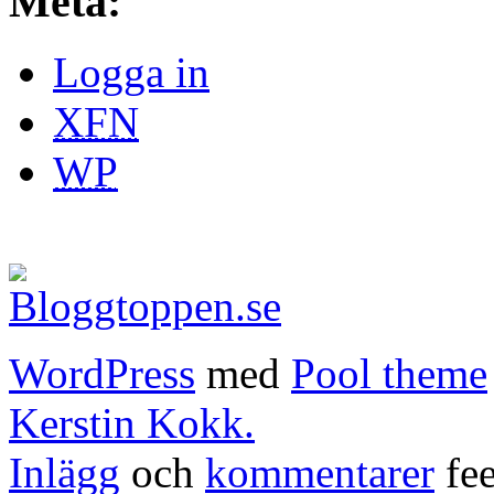
Meta:
Logga in
XFN
WP
WordPress
med
Pool theme
Kerstin Kokk.
Inlägg
och
kommentarer
fee