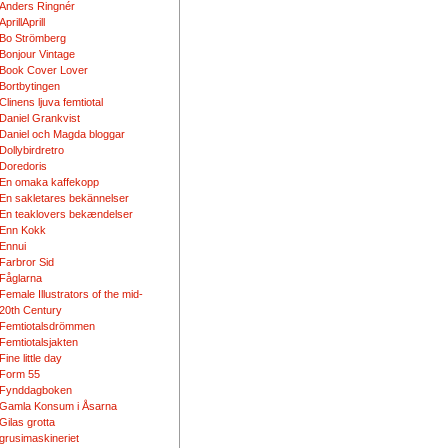
Anders Ringnér
AprillAprill
Bo Strömberg
Bonjour Vintage
Book Cover Lover
Bortbytingen
Clinens ljuva femtiotal
Daniel Grankvist
Daniel och Magda bloggar
Dollybirdretro
Doredoris
En omaka kaffekopp
En sakletares bekännelser
En teaklovers bekændelser
Enn Kokk
Ennui
Farbror Sid
Fåglarna
Female Illustrators of the mid-
20th Century
Femtiotalsdrömmen
Femtiotalsjakten
Fine little day
Form 55
Fynddagboken
Gamla Konsum i Åsarna
Gilas grotta
grusimaskineriet