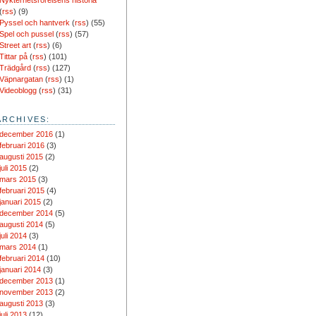
Nykterhetsrörelsens historia
(
rss
) (9)
Pyssel och hantverk
(
rss
) (55)
Spel och pussel
(
rss
) (57)
Street art
(
rss
) (6)
Tittar på
(
rss
) (101)
Trädgård
(
rss
) (127)
Väpnargatan
(
rss
) (1)
Videoblogg
(
rss
) (31)
ARCHIVES:
december 2016
(1)
februari 2016
(3)
augusti 2015
(2)
juli 2015
(2)
mars 2015
(3)
februari 2015
(4)
januari 2015
(2)
december 2014
(5)
augusti 2014
(5)
juli 2014
(3)
mars 2014
(1)
februari 2014
(10)
januari 2014
(3)
december 2013
(1)
november 2013
(2)
augusti 2013
(3)
juli 2013
(12)