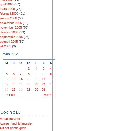
april 2006
(27)
mars 2006
(26)
februari 2006
(31)
januari 2006
(50)
december 2005
(49)
november 2005
(56)
oktober 2005
(29)
september 2005
(27)
augusti 2005
(50)
juli 2005
(3)
mars 2012
M
Ti
O
To
F
L
S
1
2
3
4
5
6
7
8
9
10
11
12
13
14
15
16
17
18
19
20
21
22
23
24
25
26
27
28
29
30
31
« Feb
Apr »
BLOGROLL
50-talskeramik
Agatas fynd & fantasier
Allt det gamla goda