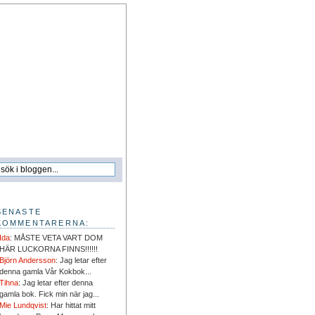
SENASTE
KOMMENTARERNA:
Ida
: MÅSTE VETA VART DOM
HÄR LUCKORNA FINNS!!!!!!
Björn Andersson
: Jag letar efter
denna gamla Vår Kokbok...
Tihna
: Jag letar efter denna
gamla bok. Fick min när jag...
Mie Lundqvist
: Har hittat mitt