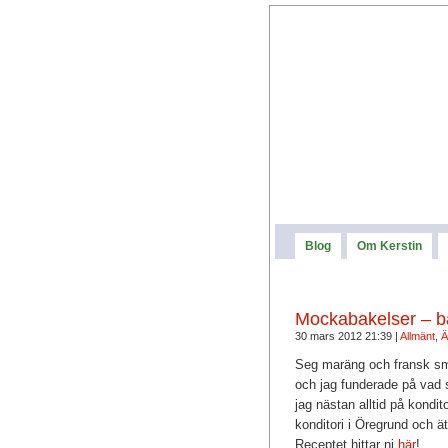
Blog
Om Kerstin
Mockabakelser – b
30 mars 2012 21:39 |
Allmänt
,
Ä
Seg maräng och fransk sm
och jag funderade på vad s
jag nästan alltid på kondit
konditori i Öregrund och 
Receptet hittar ni
här
!