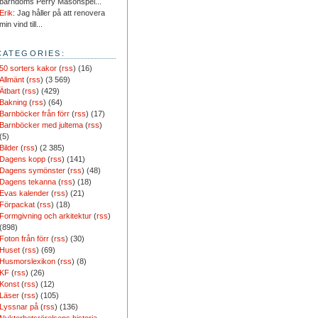
barndoms Perry Masonspel...
Erik
: Jag håller på att renovera
min vind till...
CATEGORIES:
50 sorters kakor
(
rss
) (16)
Allmänt
(
rss
) (3 569)
Ätbart
(
rss
) (429)
Bakning
(
rss
) (64)
Barnböcker från förr
(
rss
) (17)
Barnböcker med jultema
(
rss
)
(5)
Bilder
(
rss
) (2 385)
Dagens kopp
(
rss
) (141)
Dagens symönster
(
rss
) (48)
Dagens tekanna
(
rss
) (18)
Evas kalender
(
rss
) (21)
Förpackat
(
rss
) (18)
Formgivning och arkitektur
(
rss
)
(898)
Foton från förr
(
rss
) (30)
Huset
(
rss
) (69)
Husmorslexikon
(
rss
) (8)
KF
(
rss
) (26)
Konst
(
rss
) (12)
Läser
(
rss
) (105)
Lyssnar på
(
rss
) (136)