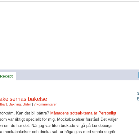
Recept
akelsernas bakelse
tbart
,
Bakning
,
Bilder
|
7 kommentarer
örkräm. Kan det bli bättre?
Månadens sötsak-tema är Personligt
,
om var riktigt speciellt för mig. Mockabakelser förstås! Det väljer
ori om de har det. När jag var liten brukade vi gå på Lundeborgs
äta mockabakelser och dricka saft ur höga glas med smala sugrör.