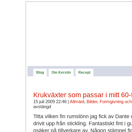
Blog
Om Kerstin
Recept
Krukväxter som passar i mitt 60-
15 juli 2009 22:46 |
Allmänt
,
Bilder
,
Formgivning och 
avstängd
Titta vilken fin rumslönn jag fick av Dan
drivit upp från stickling. Fantastiskt fint i
osäker på tillverkare av. Någon stämpel fi