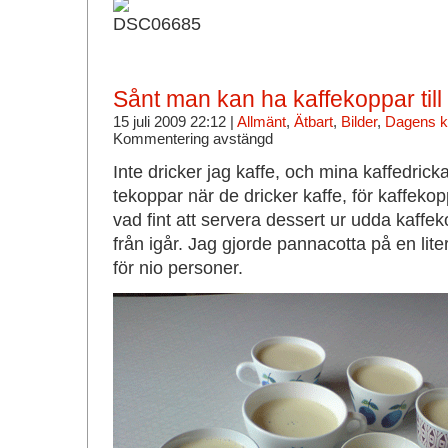
Sånt man kan ha kaffekoppar till
15 juli 2009 22:12 |
Allmänt
,
Ätbart
,
Bilder
,
Dagens k
Kommentering avstängd
Inte dricker jag kaffe, och mina kaffedrick
tekoppar när de dricker kaffe, för kaffekop
vad fint att servera dessert ur udda kaff
från igår. Jag gjorde pannacotta på en lit
för nio personer.