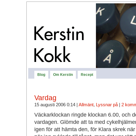
Blog
Om Kerstin
Recept
Vardag
15 augusti 2006 0:14 |
Allmänt
,
Lyssnar på
|
2 komm
Väckarklockan ringde klockan 6.00, och det
vardagen. Glömde att ta med cykelhjälmen
igen för att hämta den, för Klara skrek nä