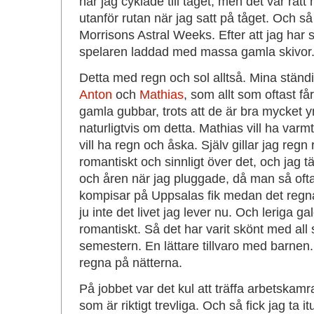
när jag cyklade till tåget, men det var rät
utanför rutan när jag satt på tåget. Och s
Morrisons Astral Weeks. Efter att jag har 
spelaren laddad med massa gamla skivor
Detta med regn och sol alltså. Mina ständ
Anton
och
Mathias
, som allt som oftast få
gamla gubbar, trots att de är bra mycket y
naturligtvis om detta. Mathias vill ha varm
vill ha regn och åska. Själv gillar jag regn
romantiskt och sinnligt över det, och jag 
och åren när jag pluggade, då man så ofta
kompisar på Uppsalas fik medan det regn
ju inte det livet jag lever nu. Och leriga ga
romantiskt. Så det har varit skönt med all
semestern. En lättare tillvaro med barnen
regna på nätterna.
På jobbet var det kul att träffa arbetskamr
som är riktigt trevliga. Och så fick jag ta 