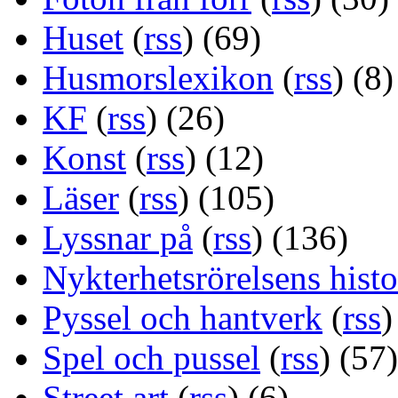
Huset
(
rss
) (69)
Husmorslexikon
(
rss
) (8)
KF
(
rss
) (26)
Konst
(
rss
) (12)
Läser
(
rss
) (105)
Lyssnar på
(
rss
) (136)
Nykterhetsrörelsens histo
Pyssel och hantverk
(
rss
)
Spel och pussel
(
rss
) (57)
Street art
(
rss
) (6)