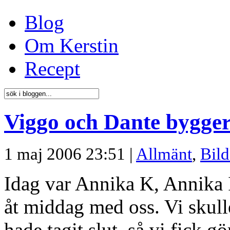
Blog
Om Kerstin
Recept
Viggo och Dante bygger
1 maj 2006 23:51 |
Allmänt
,
Bild
Idag var Annika K, Annika 
åt middag med oss. Vi skull
hade tagit slut, så vi fick g