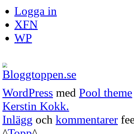
Logga in
XFN
WP
WordPress
med
Pool theme
Kerstin Kokk.
Inlägg
och
kommentarer
fee
^
Topp
^