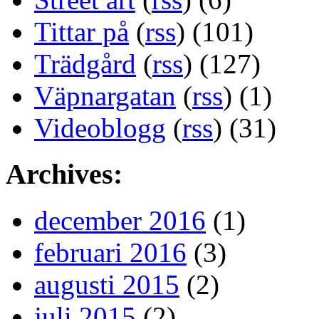
Tittar på
(
rss
) (101)
Trädgård
(
rss
) (127)
Väpnargatan
(
rss
) (1)
Videoblogg
(
rss
) (31)
Archives:
december 2016
(1)
februari 2016
(3)
augusti 2015
(2)
juli 2015
(2)