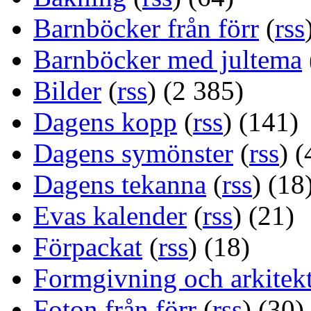
Barnböcker från förr
(
rss
Barnböcker med jultema
Bilder
(
rss
) (2 385)
Dagens kopp
(
rss
) (141)
Dagens symönster
(
rss
) (
Dagens tekanna
(
rss
) (18
Evas kalender
(
rss
) (21)
Förpackat
(
rss
) (18)
Formgivning och arkitek
Foton från förr
(
rss
) (30)