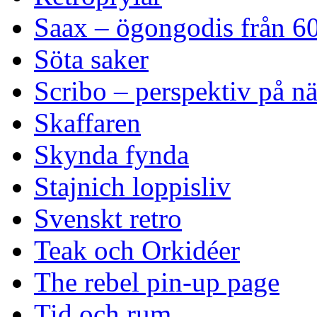
Saax – ögongodis från 60
Söta saker
Scribo – perspektiv på n
Skaffaren
Skynda fynda
Stajnich loppisliv
Svenskt retro
Teak och Orkidéer
The rebel pin-up page
Tid och rum