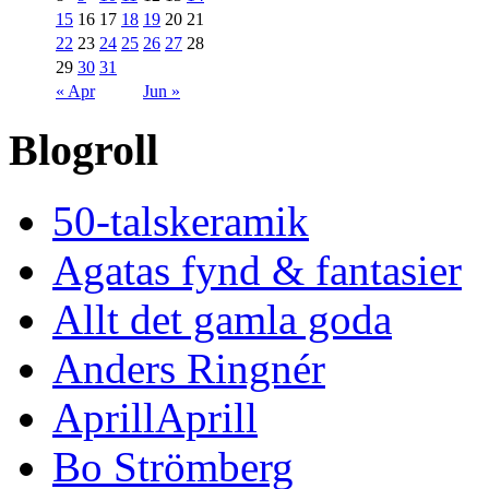
15
16
17
18
19
20
21
22
23
24
25
26
27
28
29
30
31
« Apr
Jun »
Blogroll
50-talskeramik
Agatas fynd & fantasier
Allt det gamla goda
Anders Ringnér
AprillAprill
Bo Strömberg