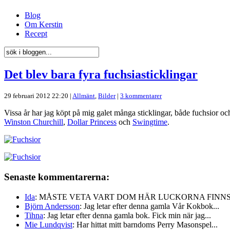
Blog
Om Kerstin
Recept
Det blev bara fyra fuchsiasticklingar
29 februari 2012 22:20 |
Allmänt
,
Bilder
|
3 kommentarer
Vissa år har jag köpt på mig galet många sticklingar, både fuchsior oc
Winston Churchill
,
Dollar Princess
och
Swingtime
.
Senaste kommentarerna:
Ida
: MÅSTE VETA VART DOM HÄR LUCKORNA FINNS!!
Björn Andersson
: Jag letar efter denna gamla Vår Kokbok...
Tihna
: Jag letar efter denna gamla bok. Fick min när jag...
Mie Lundqvist
: Har hittat mitt barndoms Perry Masonspel...