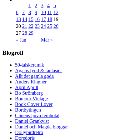
1
2
3
4
5
6
7
8
9
10
11
12
13
14
15
16
17
18
19
20
21
22
23
24
25
26
27
28
29
« Jan
Mar »
Blogroll
50-talskeramik
Agatas fynd & fantasier
Allt det gamla goda
Anders Ringnér
AprillAprill
Bo Strömberg
Bonjour Vintage
Book Cover Lover
Bortbytingen
Clinens ljuva femtiotal
Daniel Grankvist
Daniel och Magda bloggar
Dollybirdretro
Doredoris