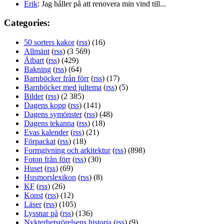
Erik
: Jag håller på att renovera min vind till...
Categories:
50 sorters kakor
(
rss
) (16)
Allmänt
(
rss
) (3 569)
Ätbart
(
rss
) (429)
Bakning
(
rss
) (64)
Barnböcker från förr
(
rss
) (17)
Barnböcker med jultema
(
rss
) (5)
Bilder
(
rss
) (2 385)
Dagens kopp
(
rss
) (141)
Dagens symönster
(
rss
) (48)
Dagens tekanna
(
rss
) (18)
Evas kalender
(
rss
) (21)
Förpackat
(
rss
) (18)
Formgivning och arkitektur
(
rss
) (898)
Foton från förr
(
rss
) (30)
Huset
(
rss
) (69)
Husmorslexikon
(
rss
) (8)
KF
(
rss
) (26)
Konst
(
rss
) (12)
Läser
(
rss
) (105)
Lyssnar på
(
rss
) (136)
Nykterhetsrörelsens historia
(
rss
) (9)