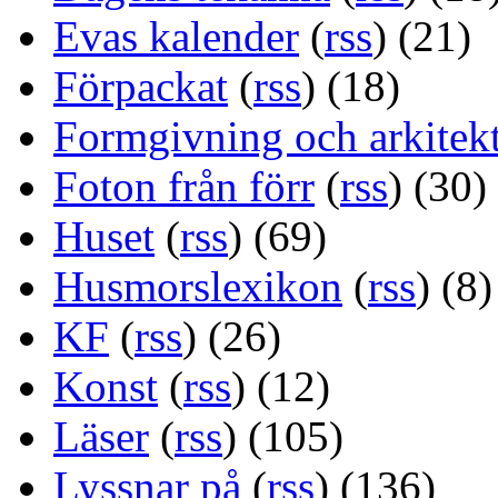
Evas kalender
(
rss
) (21)
Förpackat
(
rss
) (18)
Formgivning och arkitek
Foton från förr
(
rss
) (30)
Huset
(
rss
) (69)
Husmorslexikon
(
rss
) (8)
KF
(
rss
) (26)
Konst
(
rss
) (12)
Läser
(
rss
) (105)
Lyssnar på
(
rss
) (136)