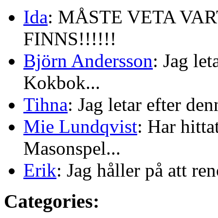
Ida
: MÅSTE VETA VA
FINNS!!!!!!
Björn Andersson
: Jag le
Kokbok...
Tihna
: Jag letar efter de
Mie Lundqvist
: Har hitt
Masonspel...
Erik
: Jag håller på att re
Categories: