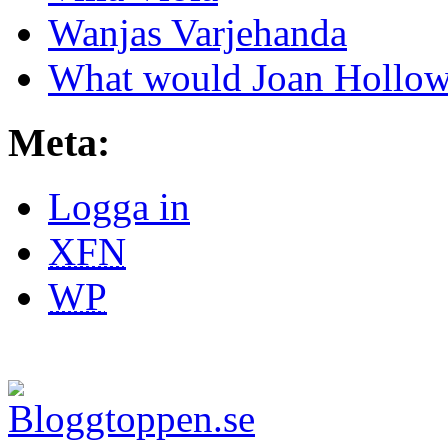
Wanjas Varjehanda
What would Joan Hollow
Meta:
Logga in
XFN
WP