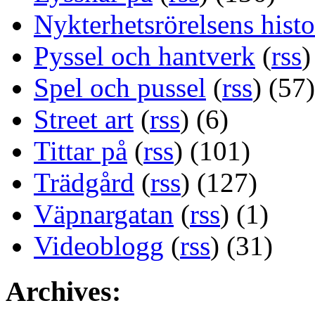
Nykterhetsrörelsens histo
Pyssel och hantverk
(
rss
)
Spel och pussel
(
rss
) (57)
Street art
(
rss
) (6)
Tittar på
(
rss
) (101)
Trädgård
(
rss
) (127)
Väpnargatan
(
rss
) (1)
Videoblogg
(
rss
) (31)
Archives: