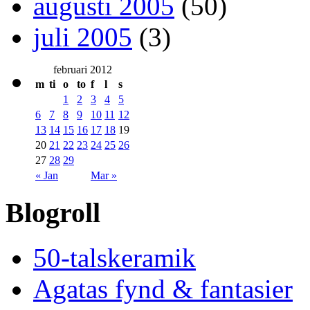
augusti 2005
(50)
juli 2005
(3)
februari 2012
m
ti
o
to
f
l
s
1
2
3
4
5
6
7
8
9
10
11
12
13
14
15
16
17
18
19
20
21
22
23
24
25
26
27
28
29
« Jan
Mar »
Blogroll
50-talskeramik
Agatas fynd & fantasier