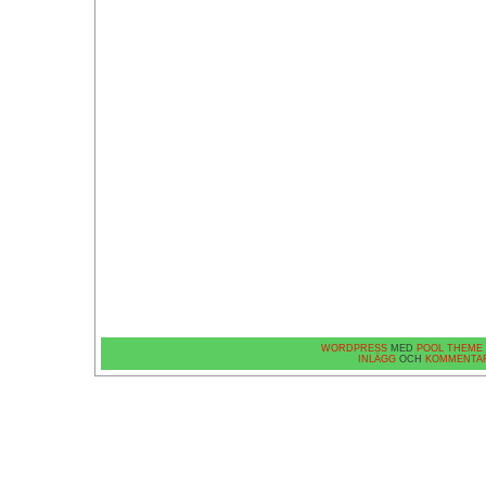
WORDPRESS
MED
POOL THEME
INLÄGG
OCH
KOMMENTA