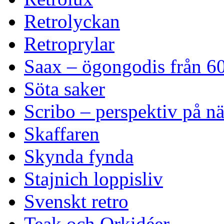
Retrolyckan
Retroprylar
Saax – ögongodis från 60
Söta saker
Scribo – perspektiv på n
Skaffaren
Skynda fynda
Stajnich loppisliv
Svenskt retro
Teak och Orkidéer