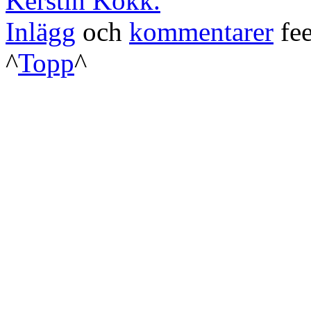
Kerstin Kokk.
Inlägg
och
kommentarer
fee
^
Topp
^