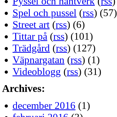
Pyssel och hantverk
(
rss
)
Spel och pussel
(
rss
) (57)
Street art
(
rss
) (6)
Tittar på
(
rss
) (101)
Trädgård
(
rss
) (127)
Väpnargatan
(
rss
) (1)
Videoblogg
(
rss
) (31)
Archives:
december 2016
(1)