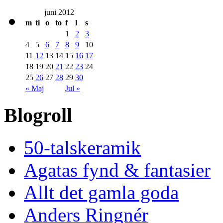
juni 2012
m
ti
o
to
f
l
s
1
2
3
4
5
6
7
8
9
10
11
12
13
14
15
16
17
18
19
20
21
22
23
24
25
26
27
28
29
30
« Maj
Jul »
Blogroll
50-talskeramik
Agatas fynd & fantasier
Allt det gamla goda
Anders Ringnér