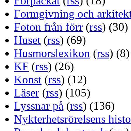
Förpackat
(
rss
) (18)
Formgivning och arkitek
Foton från förr
(
rss
) (30)
Huset
(
rss
) (69)
Husmorslexikon
(
rss
) (8)
KF
(
rss
) (26)
Konst
(
rss
) (12)
Läser
(
rss
) (105)
Lyssnar på
(
rss
) (136)
Nykterhetsrörelsens histo