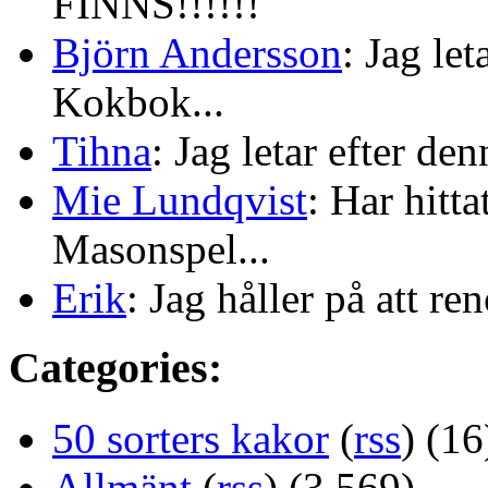
FINNS!!!!!!
Björn Andersson
: Jag le
Kokbok...
Tihna
: Jag letar efter de
Mie Lundqvist
: Har hitt
Masonspel...
Erik
: Jag håller på att re
Categories:
50 sorters kakor
(
rss
) (16
Allmänt
(
rss
) (3 569)