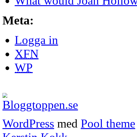
What would Joan Hollow
Meta:
Logga in
XFN
WP
WordPress
med
Pool theme