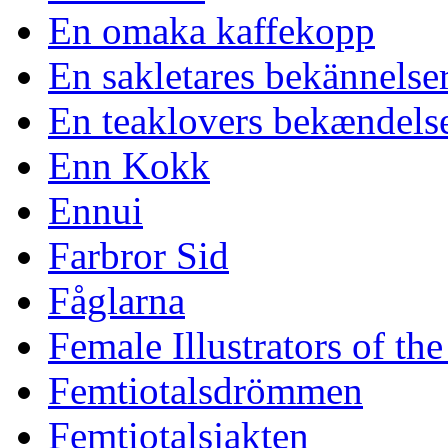
En omaka kaffekopp
En sakletares bekännelse
En teaklovers bekændels
Enn Kokk
Ennui
Farbror Sid
Fåglarna
Female Illustrators of th
Femtiotalsdrömmen
Femtiotalsjakten