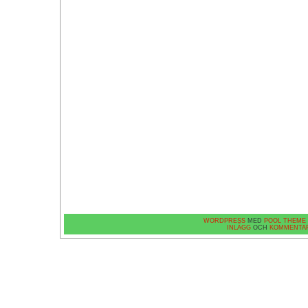
WORDPRESS
MED
POOL THEME
INLÄGG
OCH
KOMMENTA