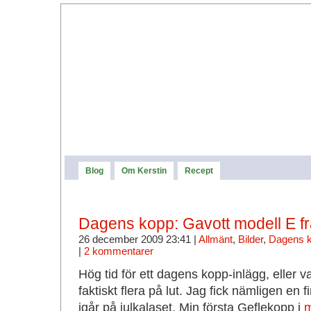
Blog
Om Kerstin
Recept
Dagens kopp: Gavott modell E fr
26 december 2009 23:41 |
Allmänt
,
Bilder
,
Dagens 
|
2 kommentarer
Hög tid för ett dagens kopp-inlägg, eller 
faktiskt flera på lut. Jag fick nämligen en fi
igår på julkalaset. Min första Geflekopp i
m