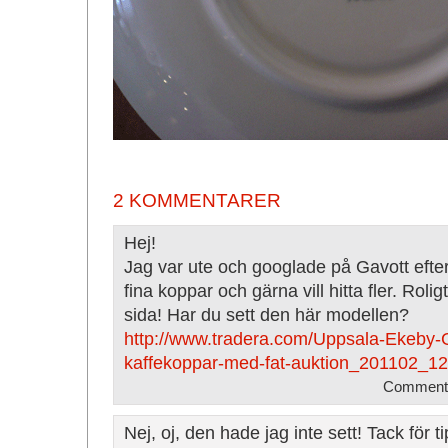
2 KOMMENTARER
Hej!
Jag var ute och googlade på Gavott efte
fina koppar och gärna vill hitta fler. Roligt 
sida! Har du sett den här modellen?
http://www.tradera.com/Uppsala-Ekeby-G
kaffekoppar-med-fat-auktion_201102_1
Comment 
Nej, oj, den hade jag inte sett! Tack för ti