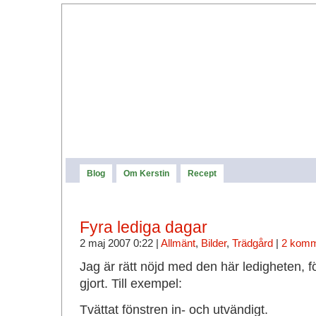
Blog
Om Kerstin
Recept
Fyra lediga dagar
2 maj 2007 0:22 |
Allmänt
,
Bilder
,
Trädgård
|
2 komm
Jag är rätt nöjd med den här ledigheten, för
gjort. Till exempel:
Tvättat fönstren in- och utvändigt.