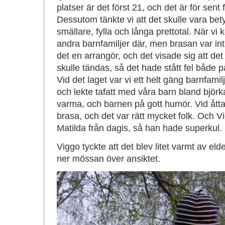
platser är det först 21, och det är för sent
Dessutom tänkte vi att det skulle vara bety
smällare, fylla och långa prettotal. När vi 
andra barnfamiljer där, men brasan var in
det en arrangör, och det visade sig att de
skulle tändas, så det hade stått fel både 
Vid det laget var vi ett helt gäng barnfam
och lekte tafatt med våra barn bland björka
varma, och barnen på gott humör. Vid åttati
brasa, och det var rätt mycket folk. Och V
Matilda från dagis, så han hade superkul.
Viggo tyckte att det blev litet varmt av eld
ner mössan över ansiktet.