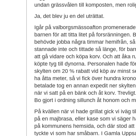
undan grässvålen till komposten, men rolig
Ja, det blev ju en del uträttat.
Igår på valborgsmässoafton promenerade 
barnen för att titta litet på forsränningen. 
behövde jobba några timmar hemifrån, så 
stannade inte och tittade så länge, för bar
att gå vidare och köpa korv. Och att åka r
köpte tyg till dynorna. Personalen hade för
skylten om 20 % rabatt vid köp av minst se
ha åtta meter, så vi fick över hundra kron
betalade tog en annan expedit ner skylten
när vi satt på en bänk och åt korv. Trevli
Bo gjort i ordning sillunch åt honom och m
På kvällen när vi hade grillat gick vi iväg til
på en majbrasa, eller kase som vi säger hä
på kommunens hemsida, och där stod att 
tyckte vi som har småbarn. I Gamla Upps