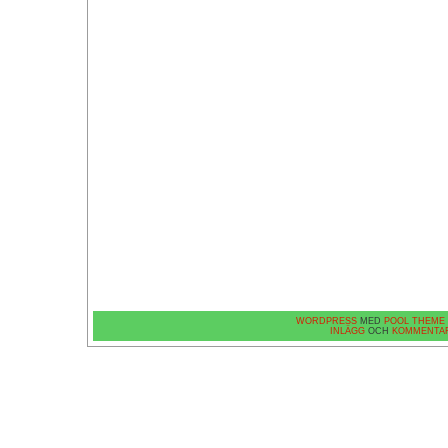
WORDPRESS
MED
POOL THEME
INLÄGG
OCH
KOMMENTA