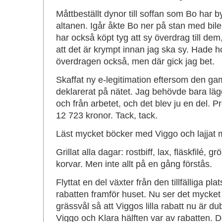
Måttbeställt dynor till soffan som Bo har 
altanen. Igår åkte Bo ner på stan med bi
har också köpt tyg att sy överdrag till dem
att det är krympt innan jag ska sy. Hade 
överdragen också, men där gick jag bet.
Skaffat ny e-legitimation eftersom den gam
deklarerat på nätet. Jag behövde bara lägga 
och från arbetet, och det blev ju en del. Pr
12 723 kronor. Tack, tack.
Läst mycket böcker med Viggo och lajjat
Grillat alla dagar: rostbiff, lax, fläskfilé,
korvar. Men inte allt på en gång förstås.
Flyttat en del växter från den tillfälliga pla
rabatten framför huset. Nu ser det mycket 
grässvål så att Viggos lilla rabatt nu är du
Viggo och Klara hälften var av rabatten. D