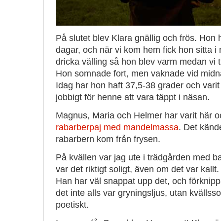
På slutet blev Klara gnällig och frös. Hon 
dagar, och när vi kom hem fick hon sitta i 
dricka välling så hon blev varm medan vi ti
Hon somnade fort, men vaknade vid midna
Idag har hon haft 37,5-38 grader och varit 
jobbigt för henne att vara täppt i näsan.
Magnus, Maria och Helmer har varit här oc
rabarberpaj med mandelmassa
. Det känd
rabarbern kom från frysen.
På kvällen var jag ute i trädgården med 
var det riktigt soligt, även om det var kall
Han har väl snappat upp det, och förknip
det inte alls var gryningsljus, utan kvällssol
poetiskt.