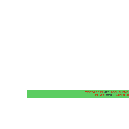
WORDPRESS
MED
POOL THEME
INLÄGG
OCH
KOMMENTA