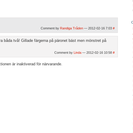
Comment by
Randiga Tråden
— 2012-02-16 7:03
#
ra båda två! Gillade färgerna på päronet bäst men mönstret på
Comment by
Linda
— 2012-02-16 10:58
#
ionen är inaktiverad för närvarande.