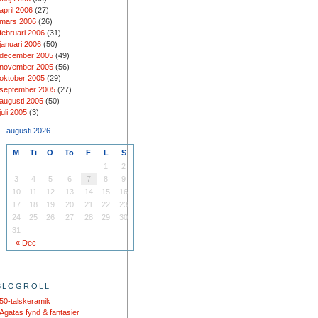
april 2006
(27)
mars 2006
(26)
februari 2006
(31)
januari 2006
(50)
december 2005
(49)
november 2005
(56)
oktober 2005
(29)
september 2005
(27)
augusti 2005
(50)
juli 2005
(3)
augusti 2026
M
Ti
O
To
F
L
S
1
2
3
4
5
6
7
8
9
10
11
12
13
14
15
16
17
18
19
20
21
22
23
24
25
26
27
28
29
30
31
« Dec
BLOGROLL
50-talskeramik
Agatas fynd & fantasier