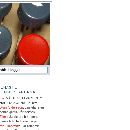
SENASTE
KOMMENTARERNA:
Ida
: MÅSTE VETA VART DOM
HÄR LUCKORNA FINNS!!!!!!
Björn Andersson
: Jag letar efter
denna gamla Vår Kokbok...
Tihna
: Jag letar efter denna
gamla bok. Fick min när jag...
Mie Lundqvist
: Har hittat mitt