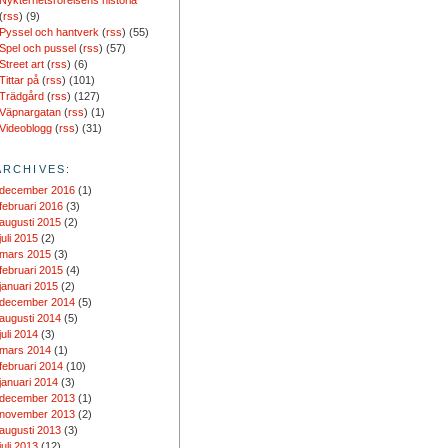
Nykterhetsrörelsens historia
(
rss
) (9)
Pyssel och hantverk
(
rss
) (55)
Spel och pussel
(
rss
) (57)
Street art
(
rss
) (6)
Tittar på
(
rss
) (101)
Trädgård
(
rss
) (127)
Väpnargatan
(
rss
) (1)
Videoblogg
(
rss
) (31)
ARCHIVES:
december 2016
(1)
februari 2016
(3)
augusti 2015
(2)
juli 2015
(2)
mars 2015
(3)
februari 2015
(4)
januari 2015
(2)
december 2014
(5)
augusti 2014
(5)
juli 2014
(3)
mars 2014
(1)
februari 2014
(10)
januari 2014
(3)
december 2013
(1)
november 2013
(2)
augusti 2013
(3)
juli 2013
(12)