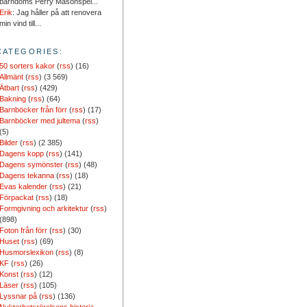
barndoms Perry Masonspel...
Erik
: Jag håller på att renovera
min vind till...
CATEGORIES:
50 sorters kakor
(
rss
) (16)
Allmänt
(
rss
) (3 569)
Ätbart
(
rss
) (429)
Bakning
(
rss
) (64)
Barnböcker från förr
(
rss
) (17)
Barnböcker med jultema
(
rss
)
(5)
Bilder
(
rss
) (2 385)
Dagens kopp
(
rss
) (141)
Dagens symönster
(
rss
) (48)
Dagens tekanna
(
rss
) (18)
Evas kalender
(
rss
) (21)
Förpackat
(
rss
) (18)
Formgivning och arkitektur
(
rss
)
(898)
Foton från förr
(
rss
) (30)
Huset
(
rss
) (69)
Husmorslexikon
(
rss
) (8)
KF
(
rss
) (26)
Konst
(
rss
) (12)
Läser
(
rss
) (105)
Lyssnar på
(
rss
) (136)