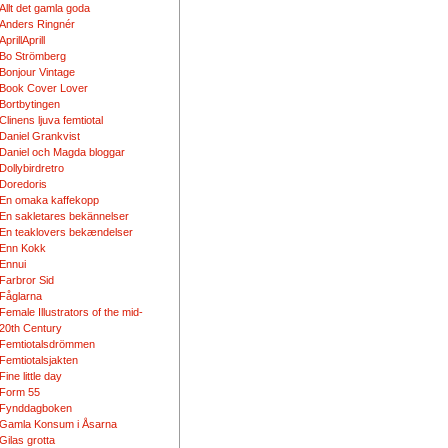
Allt det gamla goda
Anders Ringnér
AprillAprill
Bo Strömberg
Bonjour Vintage
Book Cover Lover
Bortbytingen
Clinens ljuva femtiotal
Daniel Grankvist
Daniel och Magda bloggar
Dollybirdretro
Doredoris
En omaka kaffekopp
En sakletares bekännelser
En teaklovers bekændelser
Enn Kokk
Ennui
Farbror Sid
Fåglarna
Female Illustrators of the mid-
20th Century
Femtiotalsdrömmen
Femtiotalsjakten
Fine little day
Form 55
Fynddagboken
Gamla Konsum i Åsarna
Gilas grotta