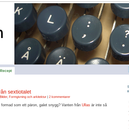
Recept
rån sextiotalet
Bilder
,
Formgivning och arkitektur
|
2 kommentarer
n, formad som ett päron, galet snygg? Vanten från
Ullas
är inte så