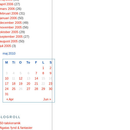
april 2006
(27)
mars 2006
(26)
februari 2006
(31)
januari 2006
(50)
december 2005
(49)
november 2005
(56)
oktober 2005
(29)
september 2005
(27)
augusti 2005
(50)
juli 2005
(3)
maj 2010
M
Ti
O
To
F
L
S
1
2
3
4
5
6
7
8
9
10
11
12
13
14
15
16
17
18
19
20
21
22
23
24
25
26
27
28
29
30
31
« Apr
Jun »
BLOGROLL
50-talskeramik
Agatas fynd & fantasier