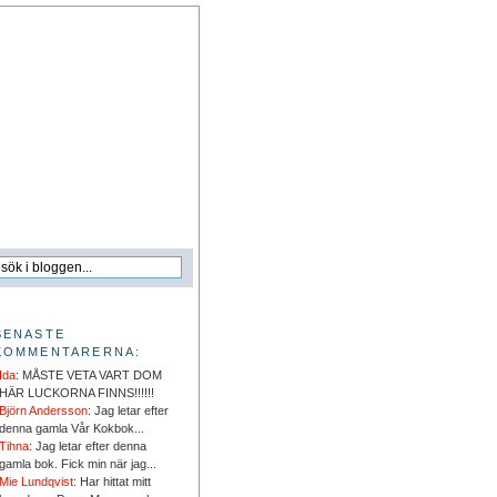
SENASTE
KOMMENTARERNA:
Ida
: MÅSTE VETA VART DOM
HÄR LUCKORNA FINNS!!!!!!
Björn Andersson
: Jag letar efter
denna gamla Vår Kokbok...
Tihna
: Jag letar efter denna
gamla bok. Fick min när jag...
Mie Lundqvist
: Har hittat mitt