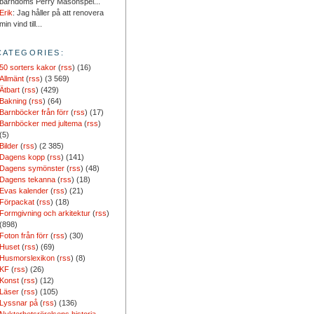
barndoms Perry Masonspel...
Erik
: Jag håller på att renovera
min vind till...
CATEGORIES:
50 sorters kakor
(
rss
) (16)
Allmänt
(
rss
) (3 569)
Ätbart
(
rss
) (429)
Bakning
(
rss
) (64)
Barnböcker från förr
(
rss
) (17)
Barnböcker med jultema
(
rss
)
(5)
Bilder
(
rss
) (2 385)
Dagens kopp
(
rss
) (141)
Dagens symönster
(
rss
) (48)
Dagens tekanna
(
rss
) (18)
Evas kalender
(
rss
) (21)
Förpackat
(
rss
) (18)
Formgivning och arkitektur
(
rss
)
(898)
Foton från förr
(
rss
) (30)
Huset
(
rss
) (69)
Husmorslexikon
(
rss
) (8)
KF
(
rss
) (26)
Konst
(
rss
) (12)
Läser
(
rss
) (105)
Lyssnar på
(
rss
) (136)