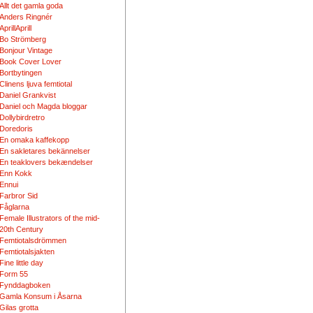
Allt det gamla goda
Anders Ringnér
AprillAprill
Bo Strömberg
Bonjour Vintage
Book Cover Lover
Bortbytingen
Clinens ljuva femtiotal
Daniel Grankvist
Daniel och Magda bloggar
Dollybirdretro
Doredoris
En omaka kaffekopp
En sakletares bekännelser
En teaklovers bekændelser
Enn Kokk
Ennui
Farbror Sid
Fåglarna
Female Illustrators of the mid-
20th Century
Femtiotalsdrömmen
Femtiotalsjakten
Fine little day
Form 55
Fynddagboken
Gamla Konsum i Åsarna
Gilas grotta