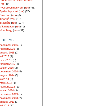
Nykterhetsrörelsens historia
(
rss
) (9)
Pyssel och hantverk
(
rss
) (55)
Spel och pussel
(
rss
) (57)
Street art
(
rss
) (6)
Tittar på
(
rss
) (101)
Trädgård
(
rss
) (127)
Väpnargatan
(
rss
) (1)
Videoblogg
(
rss
) (31)
ARCHIVES:
december 2016
(1)
februari 2016
(3)
augusti 2015
(2)
juli 2015
(2)
mars 2015
(3)
februari 2015
(4)
januari 2015
(2)
december 2014
(5)
augusti 2014
(5)
juli 2014
(3)
mars 2014
(1)
februari 2014
(10)
januari 2014
(3)
december 2013
(1)
november 2013
(2)
augusti 2013
(3)
juli 2013
(12)