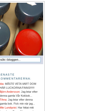
SENASTE
KOMMENTARERNA:
Ida
: MÅSTE VETA VART DOM
HÄR LUCKORNA FINNS!!!!!!
Björn Andersson
: Jag letar efter
denna gamla Vår Kokbok...
Tihna
: Jag letar efter denna
gamla bok. Fick min när jag...
Mie Lundqvist
: Har hittat mitt