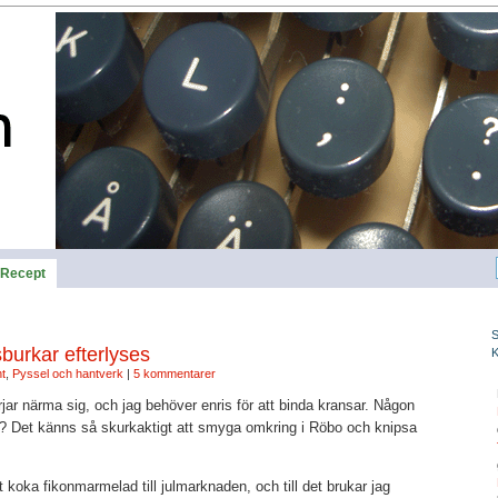
Recept
burkar efterlyses
t
,
Pyssel och hantverk
|
5 kommentarer
ar närma sig, och jag behöver enris för att binda kransar. Någon
 Det känns så skurkaktigt att smyga omkring i Röbo och knipsa
koka fikonmarmelad till julmarknaden, och till det brukar jag