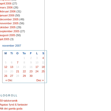
april 2006
(27)
mars 2006
(26)
februari 2006
(31)
januari 2006
(50)
december 2005
(49)
november 2005
(56)
oktober 2005
(29)
september 2005
(27)
augusti 2005
(50)
juli 2005
(3)
november 2007
M
Ti
O
To
F
L
S
1
2
3
4
5
6
7
8
9
10
11
12
13
14
15
16
17
18
19
20
21
22
23
24
25
26
27
28
29
30
« Okt
Dec »
BLOGROLL
50-talskeramik
Agatas fynd & fantasier
Allt det gamla goda