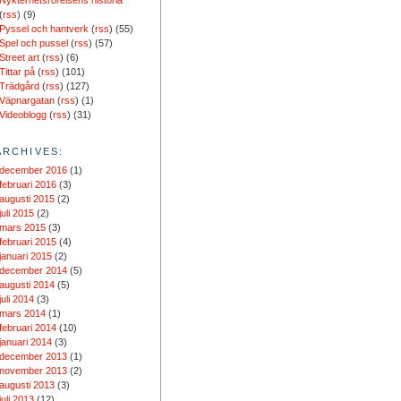
Nykterhetsrörelsens historia
(
rss
) (9)
Pyssel och hantverk
(
rss
) (55)
Spel och pussel
(
rss
) (57)
Street art
(
rss
) (6)
Tittar på
(
rss
) (101)
Trädgård
(
rss
) (127)
Väpnargatan
(
rss
) (1)
Videoblogg
(
rss
) (31)
ARCHIVES:
december 2016
(1)
februari 2016
(3)
augusti 2015
(2)
juli 2015
(2)
mars 2015
(3)
februari 2015
(4)
januari 2015
(2)
december 2014
(5)
augusti 2014
(5)
juli 2014
(3)
mars 2014
(1)
februari 2014
(10)
januari 2014
(3)
december 2013
(1)
november 2013
(2)
augusti 2013
(3)
juli 2013
(12)