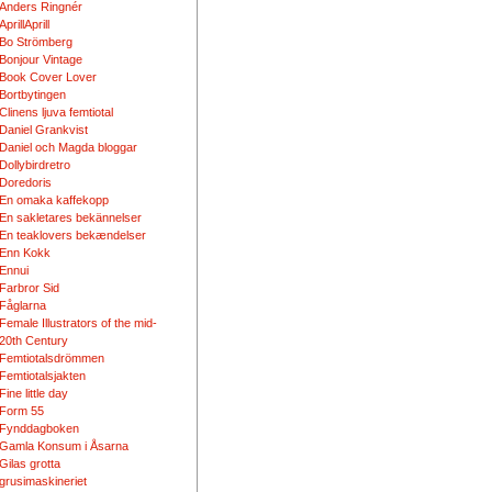
Anders Ringnér
AprillAprill
Bo Strömberg
Bonjour Vintage
Book Cover Lover
Bortbytingen
Clinens ljuva femtiotal
Daniel Grankvist
Daniel och Magda bloggar
Dollybirdretro
Doredoris
En omaka kaffekopp
En sakletares bekännelser
En teaklovers bekændelser
Enn Kokk
Ennui
Farbror Sid
Fåglarna
Female Illustrators of the mid-
20th Century
Femtiotalsdrömmen
Femtiotalsjakten
Fine little day
Form 55
Fynddagboken
Gamla Konsum i Åsarna
Gilas grotta
grusimaskineriet