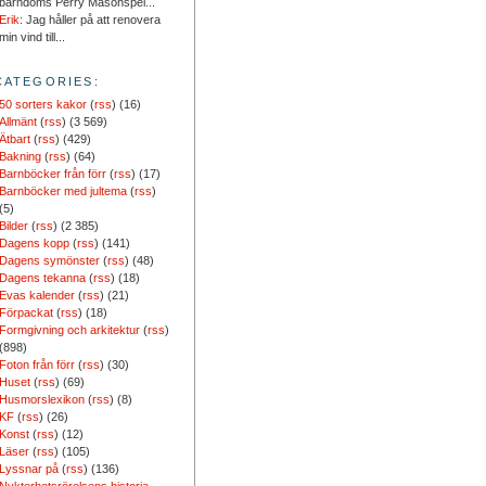
barndoms Perry Masonspel...
Erik
: Jag håller på att renovera
min vind till...
CATEGORIES:
50 sorters kakor
(
rss
) (16)
Allmänt
(
rss
) (3 569)
Ätbart
(
rss
) (429)
Bakning
(
rss
) (64)
Barnböcker från förr
(
rss
) (17)
Barnböcker med jultema
(
rss
)
(5)
Bilder
(
rss
) (2 385)
Dagens kopp
(
rss
) (141)
Dagens symönster
(
rss
) (48)
Dagens tekanna
(
rss
) (18)
Evas kalender
(
rss
) (21)
Förpackat
(
rss
) (18)
Formgivning och arkitektur
(
rss
)
(898)
Foton från förr
(
rss
) (30)
Huset
(
rss
) (69)
Husmorslexikon
(
rss
) (8)
KF
(
rss
) (26)
Konst
(
rss
) (12)
Läser
(
rss
) (105)
Lyssnar på
(
rss
) (136)