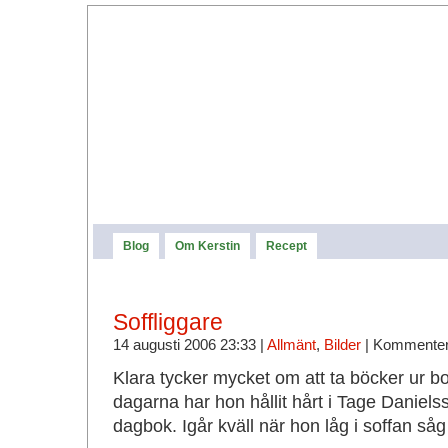
Blog
Om Kerstin
Recept
Soffliggare
14 augusti 2006 23:33 |
Allmänt
,
Bilder
|
Kommenter
Klara tycker mycket om att ta böcker ur b
dagarna har hon hållit hårt i Tage Daniels
dagbok. Igår kväll när hon låg i soffan såg