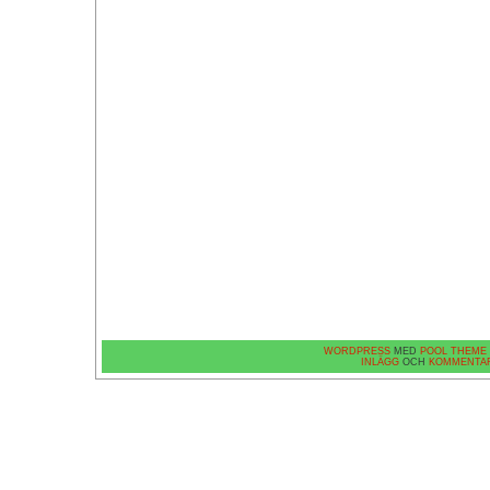
WORDPRESS
MED
POOL THEME
INLÄGG
OCH
KOMMENTA