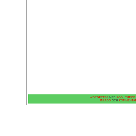
WORDPRESS
MED
POOL THEME
INLÄGG
OCH
KOMMENTA