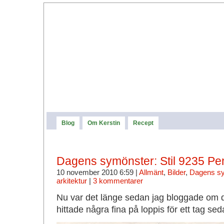
Blog
Om Kerstin
Recept
Dagens symönster: Stil 9235 Penn
10 november 2010 6:59 |
Allmänt
,
Bilder
,
Dagens s
arkitektur
|
3 kommentarer
Nu var det länge sedan jag bloggade om 
hittade några fina på loppis för ett tag s