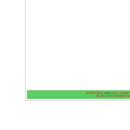
WORDPRESS
MED
POOL THEME
INLÄGG
OCH
KOMMENTA