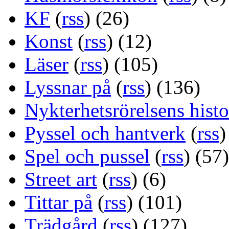
KF
(
rss
) (26)
Konst
(
rss
) (12)
Läser
(
rss
) (105)
Lyssnar på
(
rss
) (136)
Nykterhetsrörelsens histo
Pyssel och hantverk
(
rss
)
Spel och pussel
(
rss
) (57)
Street art
(
rss
) (6)
Tittar på
(
rss
) (101)
Trädgård
(
rss
) (127)