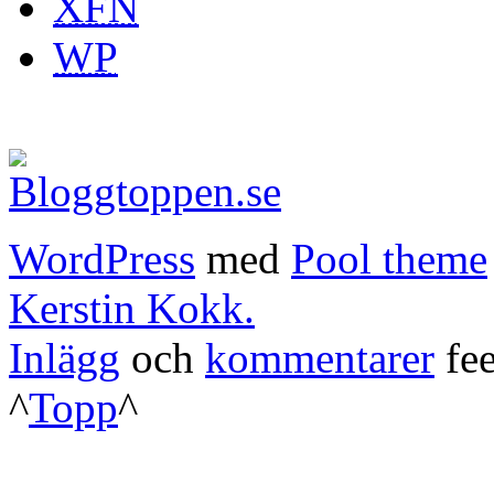
XFN
WP
WordPress
med
Pool theme
Kerstin Kokk.
Inlägg
och
kommentarer
fee
^
Topp
^