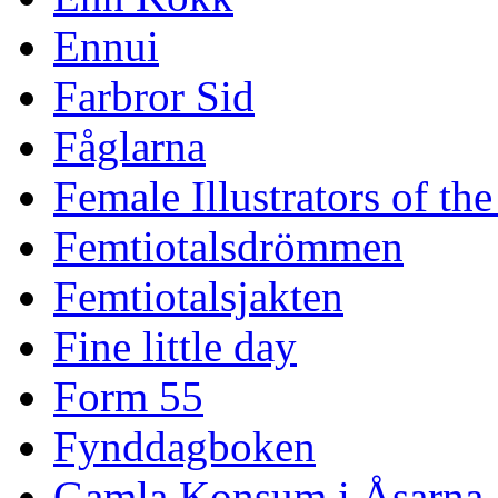
Ennui
Farbror Sid
Fåglarna
Female Illustrators of th
Femtiotalsdrömmen
Femtiotalsjakten
Fine little day
Form 55
Fynddagboken
Gamla Konsum i Åsarna