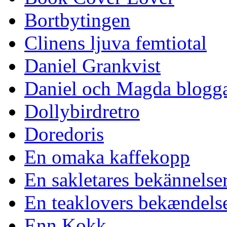
Bortbytingen
Clinens ljuva femtiotal
Daniel Grankvist
Daniel och Magda blogg
Dollybirdretro
Doredoris
En omaka kaffekopp
En sakletares bekännelse
En teaklovers bekændels
Enn Kokk