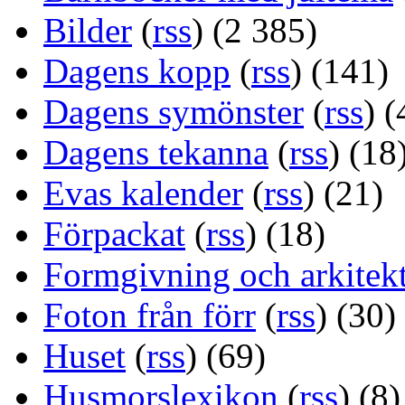
Bilder
(
rss
) (2 385)
Dagens kopp
(
rss
) (141)
Dagens symönster
(
rss
) (
Dagens tekanna
(
rss
) (18
Evas kalender
(
rss
) (21)
Förpackat
(
rss
) (18)
Formgivning och arkitek
Foton från förr
(
rss
) (30)
Huset
(
rss
) (69)
Husmorslexikon
(
rss
) (8)