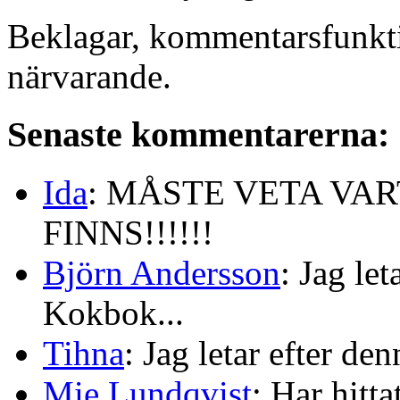
Beklagar, kommentarsfunkti
närvarande.
Senaste kommentarerna:
Ida
: MÅSTE VETA VA
FINNS!!!!!!
Björn Andersson
: Jag le
Kokbok...
Tihna
: Jag letar efter de
Mie Lundqvist
: Har hitt