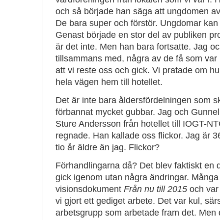
och så började han säga att ungdomen av 
De bara super och förstör. Ungdomar kan m
Genast började en stor del av publiken pr
är det inte. Men han bara fortsatte. Jag o
tillsammans med, några av de få som var 
att vi reste oss och gick. Vi pratade om hur
hela vägen hem till hotellet.
Det är inte bara åldersfördelningen som s
förbannat mycket gubbar. Jag och Gunnel 
Sture Andersson från hotellet till IOGT-NT
regnade. Han kallade oss flickor. Jag är 3
tio år äldre än jag. Flickor?
Förhandlingarna då? Det blev faktiskt en d
gick igenom utan några ändringar. Mång
visionsdokument
Från nu till 2015
och var 
vi gjort ett gediget arbete. Det var kul, sä
arbetsgrupp som arbetade fram det. Men de