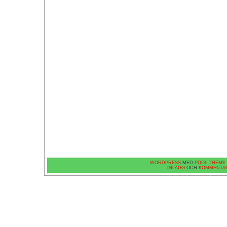
WORDPRESS
MED
POOL THEME
INLÄGG
OCH
KOMMENTA