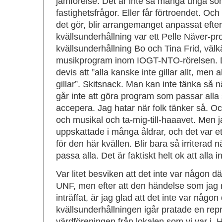
jämförelse. Det är inte så många unga so
fastighetsfrågor. Eller får förtroendet. Oc
det gör, blir arrangemanget anpassat efte
kvällsunderhållning var ett Pelle Näver-p
kvällsunderhållning Bo och Tina Frid, väl
musikprogram inom IOGT-NTO-rörelsen. 
devis att ”alla kanske inte gillar allt, men
gillar”. Skitsnack. Man kan inte tänka så
går inte att göra program som passar alla 
accepera. Jag hatar när folk tänker så. Och 
och musikal och ta-mig-till-haaavet. Men ja
uppskattade i många åldrar, och det var et
för den här kvällen. Blir bara så irriterad 
passa alla. Det är faktiskt helt ok att alla 
Var litet besviken att det inte var någon 
UNF, men efter att den händelse som jag
inträffat, är jag glad att det inte var någon 
kvällsunderhållningen igår pratade en rep
värdföreningen från lokalen som vi var i. 