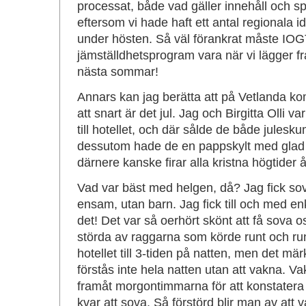
processat, både vad gäller innehåll och sp
eftersom vi hade haft ett antal regionala 
under hösten. Så väl förankrat måste IO
jämställdhetsprogram vara när vi lägger 
nästa sommar!
Annars kan jag berätta att på Vetlanda k
att snart är det jul. Jag och Birgitta Olli v
till hotellet, och där sålde de både julesku
dessutom hade de en pappskylt med glad 
därnere kanske firar alla kristna högtider 
Vad var bäst med helgen, då? Jag fick sova
ensam, utan barn. Jag fick till och med en
det! Det var så oerhört skönt att få sova o
störda av raggarna som körde runt och run
hotellet till 3-tiden på natten, men det mär
förstås inte hela natten utan att vakna. V
framåt morgontimmarna för att konstatera a
kvar att sova. Så förstörd blir man av att