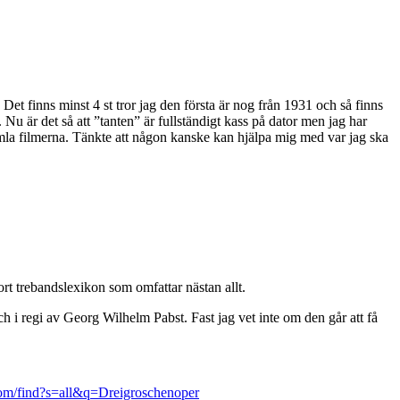
n. Det finns minst 4 st tror jag den första är nog från 1931 och så finns
 Nu är det så att ”tanten” är fullständigt kass på dator men jag har
gamla filmerna. Tänkte att någon kanske kan hjälpa mig med var jag ska
tort trebandslexikon som omfattar nästan allt.
 i regi av Georg Wilhelm Pabst. Fast jag vet inte om den går att få
om/find?s=all&q=Dreigroschenoper