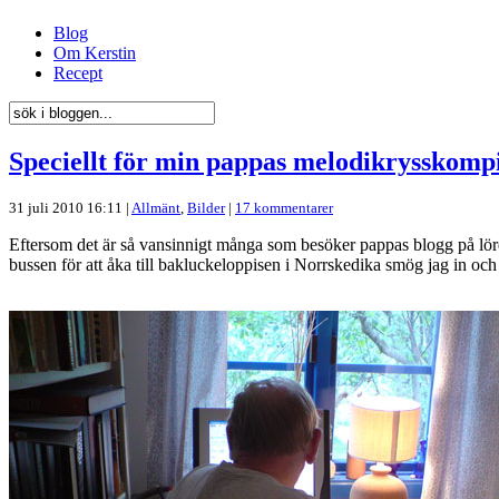
Blog
Om Kerstin
Recept
Speciellt för min pappas melodikrysskompi
31 juli 2010 16:11 |
Allmänt
,
Bilder
|
17 kommentarer
Eftersom det är så vansinnigt många som besöker pappas blogg på lörd
bussen för att åka till bakluckeloppisen i Norrskedika smög jag in o