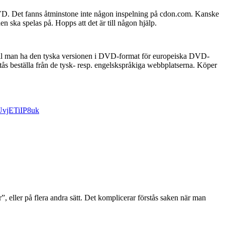
 på DVD. Det fanns åtminstone inte någon inspelning på cdon.com. Kanske
 ska spelas på. Hopps att det är till någon hjälp.
Vill man ha den tyska versionen i DVD-format för europeiska DVD-
ås beställa från de tysk- resp. engelskspråkiga webbplatserna. Köper
UvjETiIP8uk
eller på flera andra sätt. Det komplicerar förstås saken när man
.