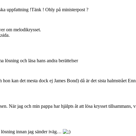
iska uppfattning !Tänk ! Ohly på ministerpost ?
iver om melodikrysset.
ksida.
mma lösning och läsa hans andra berättelser
 (och hon kan det mesta dock ej James Bond) då är det sista halmstrået E
sen. När jag och min pappa har hjälpts åt att lösa krysset tillsammans, v
nns lösning innan jag sänder iväg…