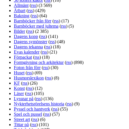
50 sorters kakor
(
rss
) (16)
Allmänt
(
rss
) (3 569)
Ätbart
(
rss
) (429)
Bakning
(
rss
) (64)
Barnböcker från förr
(
rss
) (17)
Barnböcker med jultema
(
rss
) (5)
Bilder
(
rss
) (2 385)
Dagens kopp
(
rss
) (141)
Dagens symönster
(
rss
) (48)
Dagens tekanna
(
rss
) (18)
Evas kalender
(
rss
) (21)
Förpackat
(
rss
) (18)
Formgivning och arkitektur
(
rss
) (898)
Foton från förr
(
rss
) (30)
Huset
(
rss
) (69)
Husmorslexikon
(
rss
) (8)
KF
(
rss
) (26)
Konst
(
rss
) (12)
Läser
(
rss
) (105)
Lyssnar på
(
rss
) (136)
Nykterhetsrörelsens historia
(
rss
) (9)
Pyssel och hantverk
(
rss
) (55)
Spel och pussel
(
rss
) (57)
Street art
(
rss
) (6)
Tittar på
(
rss
) (101)