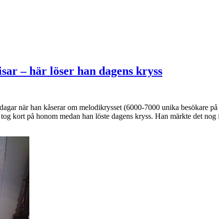
sar – här löser han dagens kryss
agar när han kåserar om melodikrysset (6000-7000 unika besökare på lör
ch tog kort på honom medan han löste dagens kryss. Han märkte det nog 