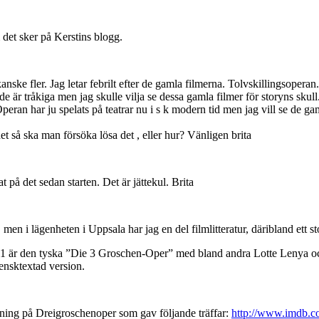
 det sker på Kerstins blogg.
r kanske fler. Jag letar febrilt efter de gamla filmerna. Tolvskillingsopera
 är tråkiga men jag skulle vilja se dessa gamla filmer för storyns skull.
Operan har ju spelats på teatrar nu i s k modern tid men jag vill se de 
et så ska man försöka lösa det , eller hur? Vänligen brita
 på det sedan starten. Det är jättekul. Brita
men i lägenheten i Uppsala har jag en del filmlitteratur, däribland ett s
931 är den tyska ”Die 3 Groschen-Oper” med bland andra Lotte Lenya och
vensktextad version.
ning på Dreigroschenoper som gav följande träffar:
http://www.imdb.c