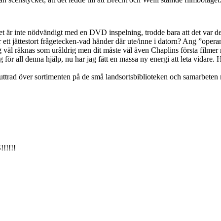
et är inte nödvändigt med en DVD inspelning, trodde bara att det var det
tt jättestort frågetecken-vad händer där ute/inne i datorn? Ang ”opera
g väl räknas som uråldrig men dit måste väl även Chaplins första filmer
r all denna hjälp, nu har jag fått en massa ny energi att leta vidare. Har
luttrad över sortimenten på de små landsortsbiblioteken och samarbeten
!!!!