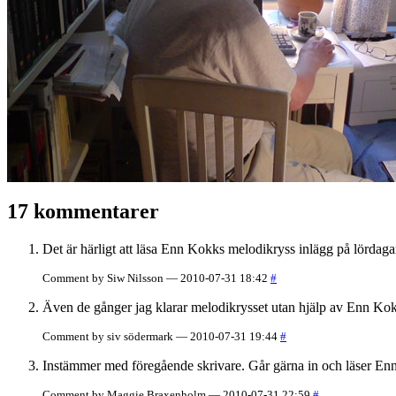
17 kommentarer
Det är härligt att läsa Enn Kokks melodikryss inlägg på lördagar
Comment by Siw Nilsson — 2010-07-31 18:42
#
Även de gånger jag klarar melodikrysset utan hjälp av Enn Kokk s
Comment by siv södermark — 2010-07-31 19:44
#
Instämmer med föregående skrivare. Går gärna in och läser Enn
Comment by Maggie Braxenholm — 2010-07-31 22:59
#