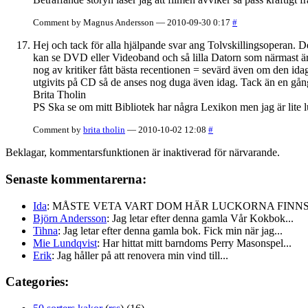
Comment by Magnus Andersson — 2010-09-30 0:17
#
Hej och tack för alla hjälpande svar ang Tolvskillingsoperan. D
kan se DVD eller Videoband och så lilla Datorn som närmast är e
nog av kritiker fått bästa recentionen = sevärd även om den ida
utgivits på CD så de anses nog duga även idag. Tack än en gång fö
Brita Tholin
PS Ska se om mitt Bibliotek har några Lexikon men jag är lite 
Comment by
brita tholin
— 2010-10-02 12:08
#
Beklagar, kommentarsfunktionen är inaktiverad för närvarande.
Senaste kommentarerna:
Ida
: MÅSTE VETA VART DOM HÄR LUCKORNA FINNS!!
Björn Andersson
: Jag letar efter denna gamla Vår Kokbok...
Tihna
: Jag letar efter denna gamla bok. Fick min när jag...
Mie Lundqvist
: Har hittat mitt barndoms Perry Masonspel...
Erik
: Jag håller på att renovera min vind till...
Categories: