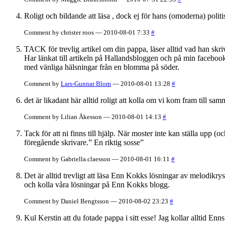
Roligt och bildande att läsa , dock ej för hans (omoderna) polit
Comment by christer roos — 2010-08-01 7:33
#
TACK för trevlig artikel om din pappa, läser alltid vad han skr
Har länkat till artikeln på Hallandsbloggen och på min faceboo
med vänliga hälsningar från en blomma på söder.
Comment by
Lars-Gunnar Blom
— 2010-08-01 13:28
#
det är likadant här alltid roligt att kolla om vi kom fram till sa
Comment by Lilian Åkesson — 2010-08-01 14:13
#
Tack för att ni finns till hjälp. När moster inte kan ställa upp
föregående skrivare.” En riktig sosse”
Comment by Gabriella.claesson — 2010-08-01 16:11
#
Det är alltid trevligt att läsa Enn Kokks lösningar av melodikrys
och kolla våra lösningar på Enn Kokks blogg.
Comment by Daniel Bengtsson — 2010-08-02 23:23
#
Kul Kerstin att du fotade pappa i sitt esse! Jag kollar alltid E