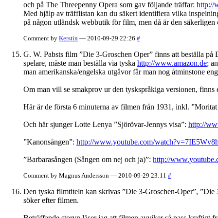
och på The Threepenny Opera som gav följande träffar:
http:
Med hjälp av träfflistan kan du säkert identifiera vilka inspeln
på någon utländsk webbutik för film, men då är den säkerligen o
Comment by
Kerstin
— 2010-09-29 22:26
#
G. W. Pabsts film ”Die 3-Groschen Oper” finns att beställa p
spelare, måste man beställa via tyska
http://www.amazon.de
; a
man amerikanska/engelska utgåvor får man nog åtminstone enge
Om man vill se smakprov ur den tyskspråkiga versionen, finns e
Här är de första 6 minuterna av filmen från 1931, inkl. ”Mori
Och här sjunger Lotte Lenya ”Sjörövar-Jennys visa”:
http://w
”Kanonsången”:
http://www.youtube.com/watch?v=7IE5Wv8
”Barbarasången (Sången om nej och ja)”:
http://www.youtub
Comment by Magnus Andersson — 2010-09-29 23:11
#
Den tyska filmtiteln kan skrivas ”Die 3-Groschen-Oper”, ”Die 
söker efter filmen.
Beträffande storyn läser jag att filmen avviker så pass kraftigt f