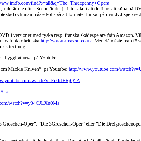
//www.imdb.com/find?s=all&q=The+Threepenny+Opera
ingar du är ute efter. Sedan är det ju inte säkert att de finns att köpa
textad och man måste kolla så att formatet funkar på den dvd-spelare den
å DVD i versioner med tyska resp. franska skådespelare från Amazon. 
nnars funkar brittiska
http://www.amazon.co.uk
. Men då måste man först
lsk textning.
tt hyggligt urval på Youtube.
tat om Mackie Kniven”, på Youtube:
http://www.youtube.com/watch?v=
ww.youtube.com/watch?v=Ec0clERjQ5A
h5_s
e.com/watch?v=y84CJLXn0Ms
3 Groschen-Oper”, ”Die 3Groschen-Oper” eller ”Die Dreigroschenoper”, 
rån scenstycket, att det ledde till att Brecht och Weill stämde filmbolaget