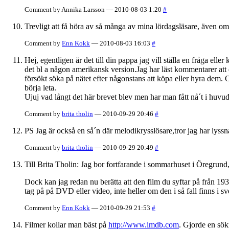
Comment by Annika Larsson — 2010-08-03 1:20
#
Trevligt att få höra av så många av mina lördagsläsare, även om
Comment by
Enn Kokk
— 2010-08-03 16:03
#
Hej, egentligen är det till din pappa jag vill ställa en fråga elle
det bl a någon amerikansk version.Jag har läst kommentarer att de
försökt söka på nätet efter någonstans att köpa eller hyra dem. 
börja leta.
Ujuj vad långt det här brevet blev men har man fått nå´t i huvud
Comment by
brita tholin
— 2010-09-29 20:46
#
PS Jag är också en så´n där melodikrysslösare,tror jag har lyssnat
Comment by
brita tholin
— 2010-09-29 20:49
#
Till Brita Tholin: Jag bor fortfarande i sommarhuset i Öregrund, 
Dock kan jag redan nu berätta att den film du syftar på från 1
tag på på DVD eller video, inte heller om den i så fall finns i s
Comment by
Enn Kokk
— 2010-09-29 21:53
#
Filmer kollar man bäst på
http://www.imdb.com
. Gjorde en sök