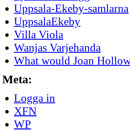
Uppsala-Ekeby-samlarna
UppsalaEkeby
Villa Viola
Wanjas Varjehanda
What would Joan Hollow
Meta:
Logga in
XFN
WP