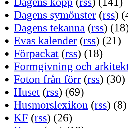
Dagens kopp
(
rss
) (141)
Dagens symönster
(
rss
) (
Dagens tekanna
(
rss
) (18
Evas kalender
(
rss
) (21)
Förpackat
(
rss
) (18)
Formgivning och arkitek
Foton från förr
(
rss
) (30)
Huset
(
rss
) (69)
Husmorslexikon
(
rss
) (8)
KF
(
rss
) (26)