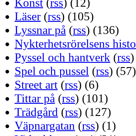
Konst
(
rss
) (12)
Läser
(
rss
) (105)
Lyssnar på
(
rss
) (136)
Nykterhetsrörelsens histo
Pyssel och hantverk
(
rss
)
Spel och pussel
(
rss
) (57)
Street art
(
rss
) (6)
Tittar på
(
rss
) (101)
Trädgård
(
rss
) (127)
Väpnargatan
(
rss
) (1)