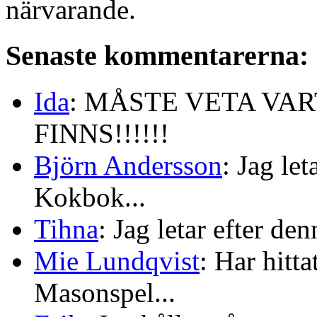
närvarande.
Senaste kommentarerna:
Ida
: MÅSTE VETA VA
FINNS!!!!!!
Björn Andersson
: Jag le
Kokbok...
Tihna
: Jag letar efter de
Mie Lundqvist
: Har hitt
Masonspel...