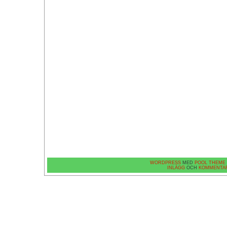
WORDPRESS
MED
POOL THEME
INLÄGG
OCH
KOMMENTA