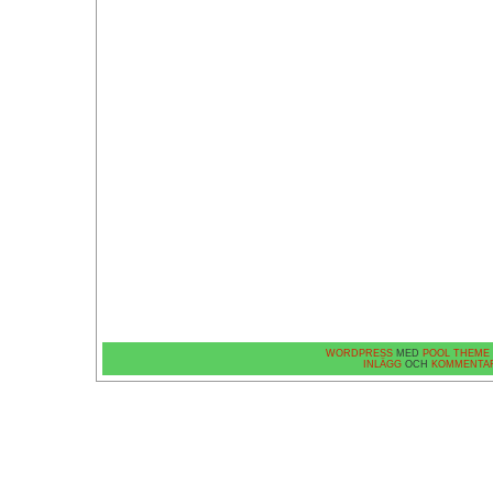
WORDPRESS
MED
POOL THEME
INLÄGG
OCH
KOMMENTA