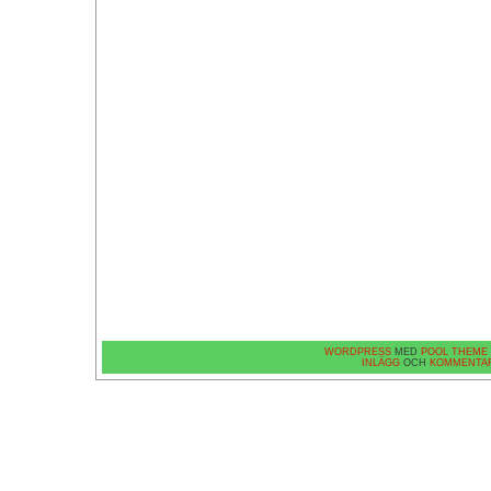
WORDPRESS
MED
POOL THEME
INLÄGG
OCH
KOMMENTA